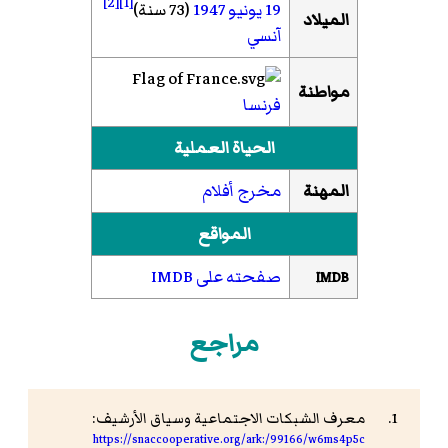
[2]
[1]
19 يونيو
1947
(73 سنة)
الميلاد
آنسي
مواطنة
فرنسا
الحياة العملية
المهنة
مخرج أفلام
المواقع
صفحته على IMDB
IMDB
مراجع
معرف الشبكات الاجتماعية وسياق الأرشيف:
https://snaccooperative.org/ark:/99166/w6ms4p5c