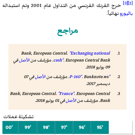
[3]
[2]
خرج الفرنك الفرنسي من التداول عام 2001 وتم استبداله
باليورو
نهائياً.
مراجع
Bank, European Central.
"Exchanging national
European Central Bank
.
cash"
. مؤرشف من
الأصل
في
09 يوليو 2018
.
"P-160"
Banknote.ws
.
. مؤرشف من
الأصل
في 07
ديسمبر 2017
.
Bank, European Central.
"France"
.
European Central
Bank
. مؤرشف من
الأصل
في 01 يوليو 2018
.
تشكيلة عملات
إ
'00
'99
'98
'97
'96
'95