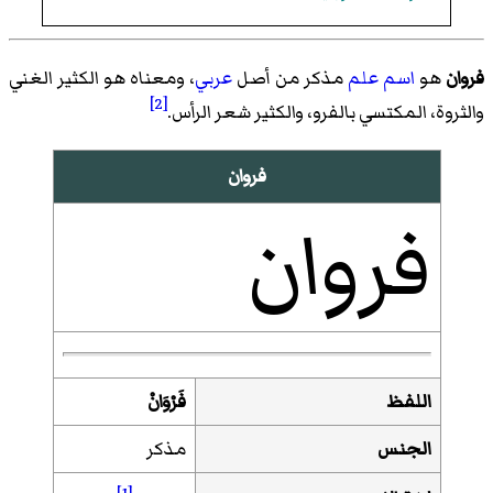
فروان
هو
اسم
علم
مذكر من أصل
عربي
، ومعناه هو الكثير الغني
[2]
والثروة، المكتسي بالفرو، والكثير شعر الرأس.
فروان
فروان
اللفظ
فَرْوَانْ
الجنس
مذكر