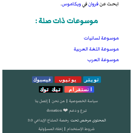
ابحث عن
فروان
في
ويكاموس
.
موسوعات ذات صلة :
موسوعة لسانيات
موسوعة اللغة العربية
موسوعة العرب
تويتر
يوتيوب
فيسبوك
انستقرام
تيك توك
سياسة الخصوصية
|
من نحن
|
إتصل بنا
تبرع و دعم ❤️ donation
المحتوى مرخص تحت
رخصة المشاع الإبداعي 3.0
شروط الإستخدام
|
إخلاء المسؤولية