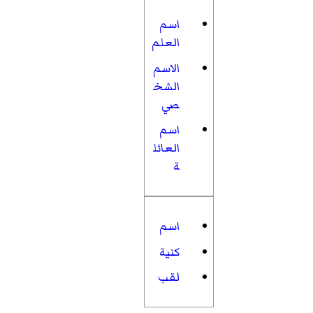
اسم
العلم
الاسم
الشخ
صي
اسم
العائل
ة
اسم
كنية
لقب