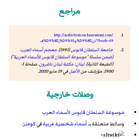
مراجع
http://arabiclexicon.hawramani.com/
ف%D9%8Eر%D9%92و%D9%8Eان/?book=49
جامعة السلطان قابوس
(1991).
معجم أسماء العرب
(ضمن سلسلة "موسوعة السلطان قابوس للأسماء العربية")
(الطبعة الثانية).
لبنان
:
مكتبة لبنان ناشرون
. صفحة 1-
1900. مؤرشف من
الأصل
في 19 مايو 2020
.
وصلات خارجية
موسوعة السلطان قابوس لأسماء العرب
وسائط متعلقة بـ
أسماء شخصية عربية
في
كومنز
.