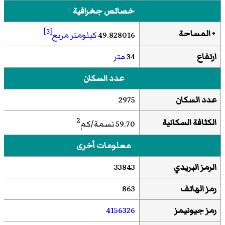
خصائص جغرافية
[3]
• المساحة
49.828016
كيلومتر مربع
ارتفاع
34
متر
عدد السكان
عدد السكان
2975
2
الكثافة السكانية
59.70 نسمة/كم
معلومات أخرى
الرمز البريدي
33843
رمز الهاتف
863
رمز جيونيمز
4156326