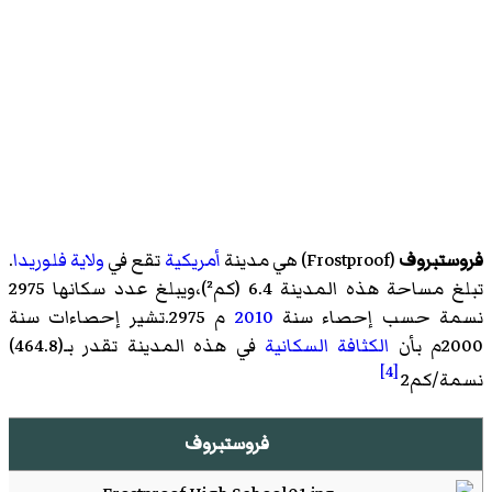
فروستبروف
(
Frostproof
)‏ هي مدينة
أمريكية
تقع في
ولاية فلوريدا
.
تبلغ مساحة هذه المدينة 6.4 (كم²)،ويبلغ عدد سكانها 2975
نسمة حسب إحصاء سنة
2010
م 2975.تشير إحصاءات سنة
2000م بأن
الكثافة السكانية
في هذه المدينة تقدر بـ(464.8)
[4]
نسمة/كم2
فروستبروف