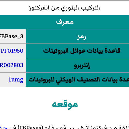
التركيب البلوري من الفركتوز
معرف
رمز
FBPase_3
قاعدة بيانات عوائل البروتينات
PF01950
إنتربرو
PR002803
دة بيانات التصنيف الهيكلي للبروتينات
1umg
موقعه
لفة من
فركتوز 2-6 بيس فوسفات
(FBPases) في
حقي