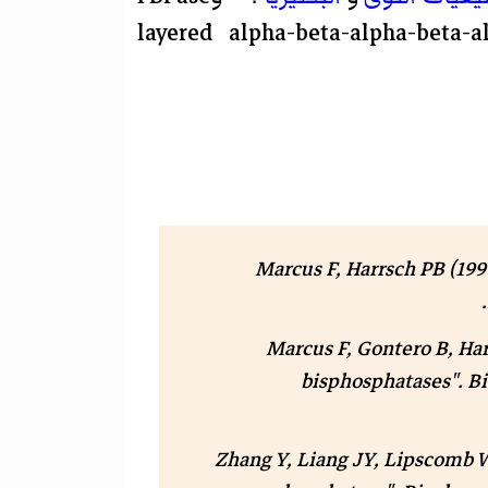
يل أربع طبقات هي(layered alpha-beta-alpha-beta-alpha
Marcus F, Harrsch PB (199
.
Marcus F, Gontero B, Ha
bisphosphatases".
Bi
Zhang Y, Liang JY, Lipscomb W