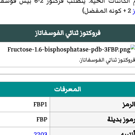
الكائنات الحية. يتطلب
فركتوز 2-6 بيس فوسفات
2 + كونه المفضل)
فروكتوز ثنائي الفوسفاتاز
روكتوز ثنائي الفوسفاتاز.
المعرفات
لرمز
FBP1
موز بديلة
FBP
نتريه
2203