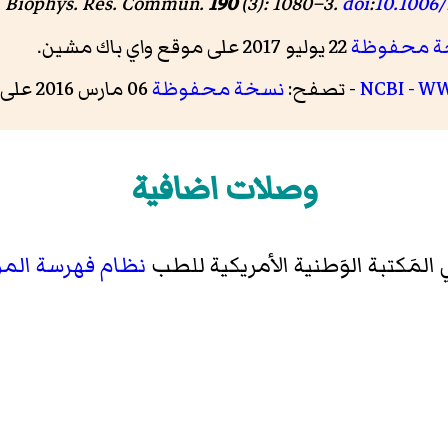
 Biophys. Res. Commun
.
190
(3): 1080–3.
doi
:
10.1006/
ة محفوظة
22 يوليو 2017 على موقع واي باك مشين.
NCBI - WW
- تصفح:
نسخة محفوظة
06 مارس 2016 على موقع واي باك مشين.
وصلات اضافية
المَكتبة الوَطنية الأمريكية للطب
نظام فهرسة المو