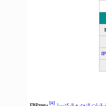
I
[4]
قيات النوى
و
البكتيريا
.
وFBPase