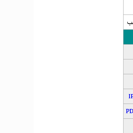
نب
I
PD