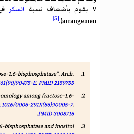
V يقوم بأضعاف نسبة
السكر
في
[5]
arrangemen).
ose-1,6-bisphosphatase".
Arch.
61(90)90475-E
.
PMID
2159755
 homology among fructose-1,6-
.1016/0006-291X(86)90005-7
.
.
PMID
3008716
,6-bisphosphatase and inositol