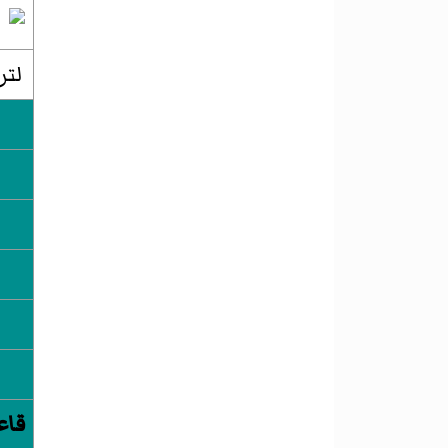
لتر
قاع