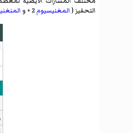
مختلف المسارات الأيضية لمعظم 
التحفيز (
المغنيسيوم
2 + و
المنغنيز
ف
ا
ر
أ