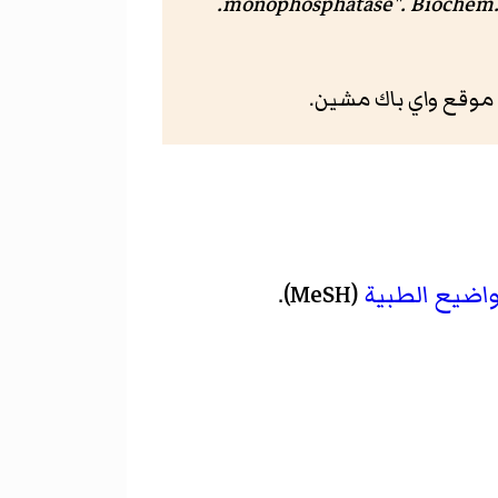
.
monophosphatase".
Biochem.
اضيع الطبية
(MeSH).