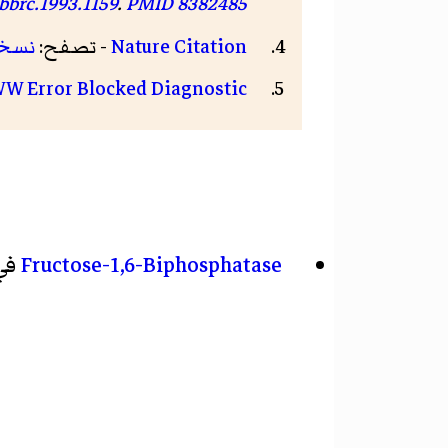
bbrc.1993.1159
.
PMID
8382485
Nature Citation
- تصفح:
نسخ
W Error Blocked Diagnostic
Fructose-1,6-Biphosphatase
في 