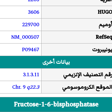
3606
HUG
وميم
229700
NM_000507
RefSe
ونيبروت
P09467
بيانات أخرى
قم التصنيف الإنزيمي
3.1.3.11
لموقع الكروموسومي
q22.3
Chr. 9
Fructose-1-6-bisphosphatase