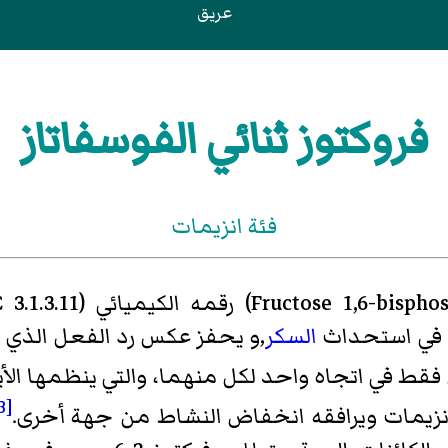
عريق
فروكتوز ثنائي الفوسفاتاز
فئة انزيمات
Fructose 1,6-bispho
)‏ رقمه الكيميائي (EC 3.1.3.11) هو
في استحداث
السكر
,و يحفز عكس رد الفعل الذي 
[3]
انزيمات ويرافقه انخفاض النشاط من جهة أخرى.