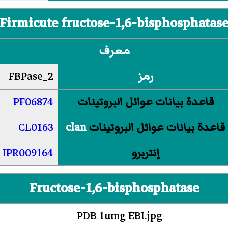
Firmicute fructose-1,6-bisphosphatas
معرف
رمز
FBPase_2
قاعدة بيانات عوائل البروتينات
PF06874
قاعدة بيانات عوائل البروتينات
clan
CL0163
إنتربرو
IPR009164
Fructose-1,6-bisphosphatase