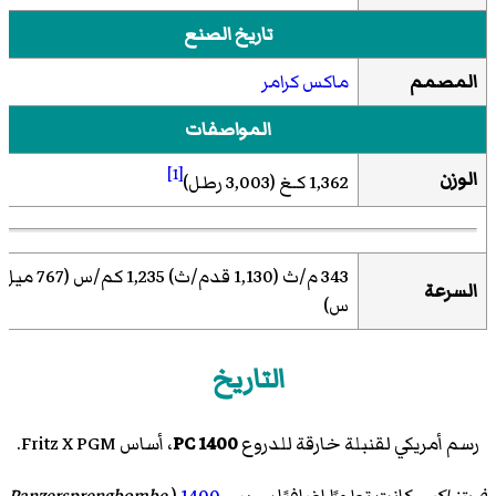
تاريخ الصنع
المصمم
ماكس كرامر
المواصفات
[1]
الوزن
1,362 كـغ (3,003 رطل)
343 م/ث (1,130 قدم/ث) 1,235 كم/س (767
السرعة
س)
التاريخ
رسم أمريكي لقنبلة خارقة للدروع
PC 1400
، أساس Fritz X PGM.
فريتز إكس
كانت تطورًا إضافيًا
بي سي 1400
(
Panzersprengbombe