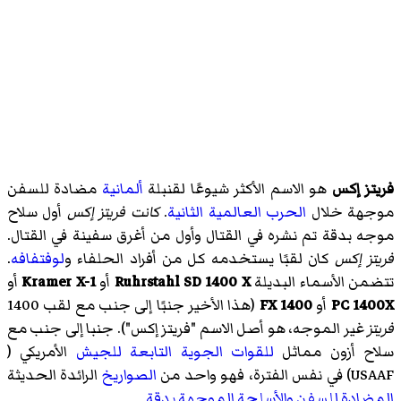
فريتز إكس
هو الاسم الأكثر شيوعًا لقنبلة
ألمانية
مضادة للسفن
موجهة خلال
الحرب العالمية الثانية
.
كانت فريتز إكس
أول سلاح
موجه بدقة تم نشره في القتال وأول من أغرق سفينة في القتال.
فريتز إكس
كان لقبًا يستخدمه كل من أفراد الحلفاء و
لوفتفافه
.
تتضمن الأسماء البديلة
Ruhrstahl SD 1400 X
أو
Kramer X-1
أو
PC 1400X
أو
FX 1400
(هذا الأخير جنبًا إلى جنب مع لقب 1400
فريتز
غير الموجه، هو أصل الاسم "فريتز إكس"). جنبا إلى جنب مع
سلاح أزون مماثل
للقوات الجوية التابعة للجيش
الأمريكي (
USAAF) في نفس الفترة، فهو واحد من
الصواريخ
الرائدة الحديثة
المضادة للسفن
والأسلحة الموجهة بدقة
.