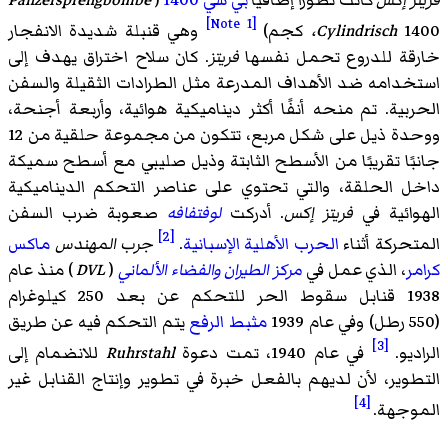
[Note 1]
1400 كجم)
،Cylindrisch
وهي قنبلة شديدة الانفجار
خارقة للدروع تحمل نفسها
فريتز
. كان سلاح اختراق يهدف إلى
استخدامه ضد الأهداف المدرعة مثل الطرادات الثقيلة والسفن
الحربية. تم منحه أنفًا أكثر ديناميكية هوائية، وأربعة أجنحة،
ووحدة ذيل على شكل مربع، تتكون من مجموعة حلقية من 12
جانبًا تقريبًا من الأسطح الثابتة وذيل صليبي مع أسطح سميكة
داخل الحلقة، والتي تحتوي على عناصر التحكم الديناميكية
الهوائية في
فريتز إكس
. أدركت
لوفتفافه
صعوبة ضرب السفن
[2]
المتحركة أثناء
الحرب الأهلية الإسبانية
.
جرب المهندس
ماكس
كرامر
، الذي عمل في
مركز الطيران والفضاء الألماني
(
DVL
) منذ عام
1938 قنابل سقوط الحر للتحكم عن بعد 250 كيلوغرام
(550 رطل) وفي عام 1939
مثبط الرفع
يتم التحكم فيه عن طريق
[3]
الراديو.
في عام 1940، تمت دعوة
Ruhrstahl
للانضمام إلى
التطوير، لأن لديهم بالفعل خبرة في تطوير وإنتاج القنابل غير
[4]
الموجهة.