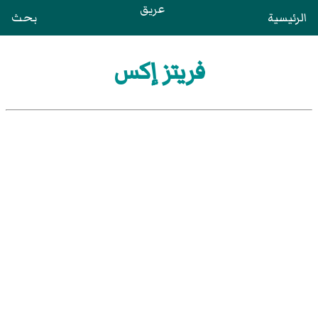
عريق
الرئيسية
بحث
فريتز إكس