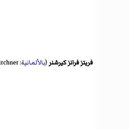
فريتز فرانز كيرشنر
(
بالألمانية
:
irchner