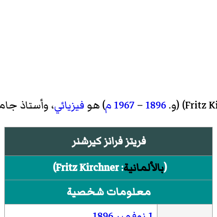
Fritz K
) (و.
1896
–
1967
م
) هو
فيزيائي
، وأستاذ جا
فريتز فرانز كيرشنر
(
بالألمانية
:
Fritz Kirchner
)‏
معلومات شخصية
1 نوفمبر
1896