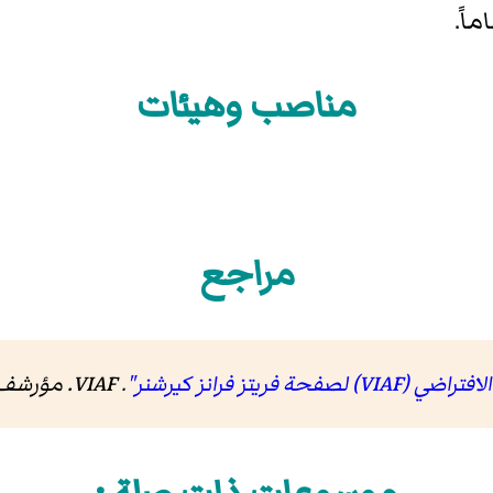
مناصب وهيئات
مراجع
يتز فرانز كيرشنر"
.
VIAF
. مؤرشف