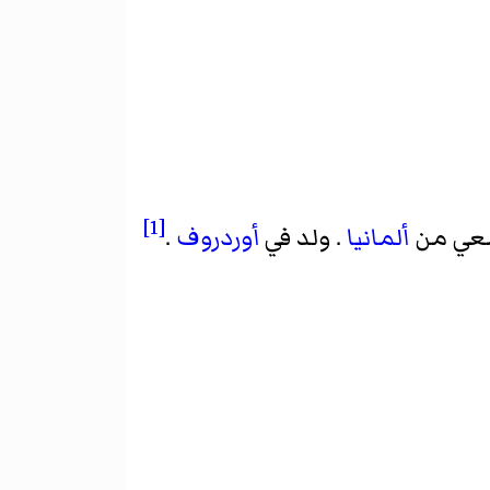
[1]
معي من
ألمانيا
. ولد في
أوردروف
.