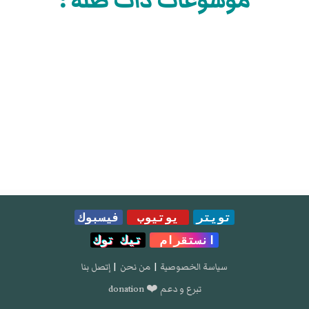
موسوعات ذات صلة :
تويتر
يوتيوب
فيسبوك
انستقرام
تيك توك
سياسة الخصوصية
|
من نحن
|
إتصل بنا
تبرع و دعم ❤️ donation