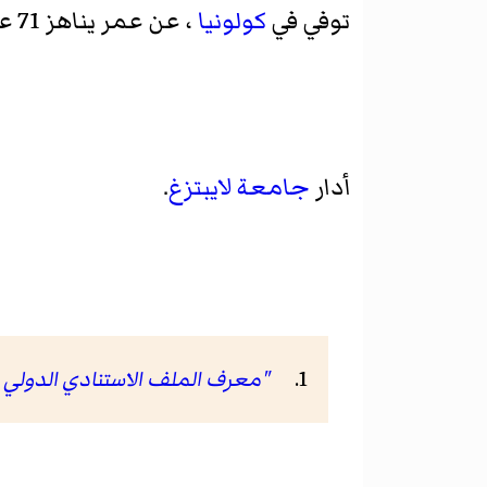
توفي في
كولونيا
، عن عمر يناهز 71 عاماً.
أدار
جامعة لايبتزغ
.
"معرف الملف الاستنادي الدولي الافتراضي (VIAF) لصفحة فر