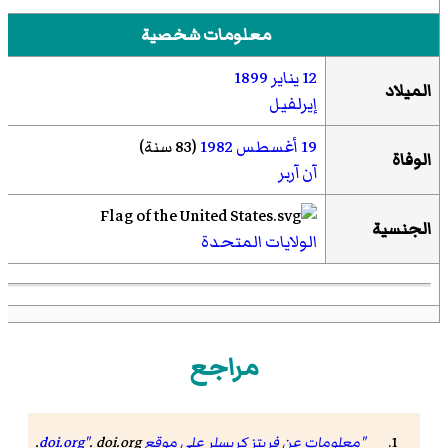
معلومات شخصية
12 يناير
1899
الميلاد
إيرلفيل
19 أغسطس
1982
(83 سنة)
الوفاة
آن آربر
الجنسية
الولايات المتحدة
مراجع
"معلومات عن فريتز كريسلر على موقع doi.org"
. doi.org.