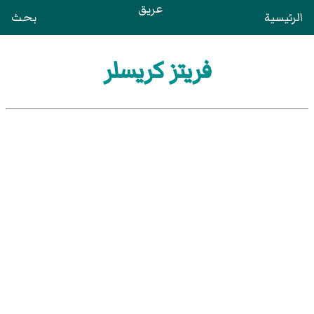
عريق
الرئيسية
بحث
فريتز كريسلر