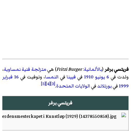
فريتسي برغر
(
بالألمانية
:
Fritzi Burger
)‏ هي
متزلجة فنية
نمساوية
،
ولدت في
6 يونيو
1910
في
فيينا
في
النمسا
، وتوفيت في
16 فبراير
[5]
[4]
[3]
1999
في
بورتلاند
في
الولايات المتحدة
.
فريتسي برغر