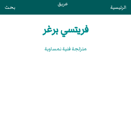
عريق
الرئيسية
بحث
فريتسي برغر
متزلجة فنية نمساوية