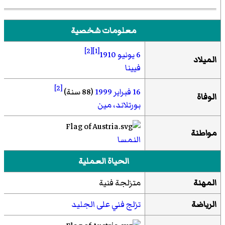
معلومات شخصية
[2]
[1]
6 يونيو
1910
الميلاد
فيينا
[2]
16 فبراير
1999
(88 سنة)
الوفاة
بورتلاند، مين
مواطنة
النمسا
الحياة العملية
المهنة
متزلجة فنية
الرياضة
تزلج فني على الجليد