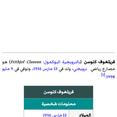
فريثغوف كلوسن
(
بالنرويجية البوكمول
:
Frithjof Clausen
)‏ هو
مصارع رياضي
نرويجي
، ولد في
13 مارس
1916
، وتوفي في
9 مايو
[1]
.
1998
فريثغوف كلوسن
معلومات شخصية
الميلاد
13 مارس
1916