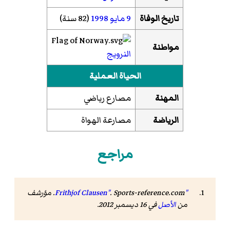
تاريخ الوفاة
9 مايو
1998
(82 سنة)
مواطنة
النرويج
الحياة العملية
المهنة
مصارع رياضي
الرياضة
مصارعة الهواة
مراجع
"Frithjof Clausen"
. Sports-reference.com. مؤرشف
من
الأصل
في 16 ديسمبر 2012
.