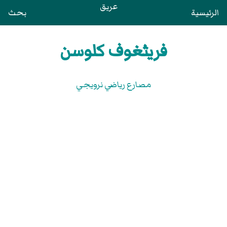
عريق
الرئيسية
بحث
فريثغوف كلوسن
مصارع رياضي نرويجي