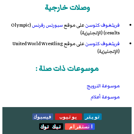
وصلات خارجية
فريثغوف كلوسن
على موقع
سبورتس رفرنس
(Olympic
results)
(الإنجليزية)
فريثغوف كلوسن
على موقع
United World Wrestling
(الإنجليزية)
موسوعات ذات صلة :
موسوعة النرويج
موسوعة أعلام
تويتر
يوتيوب
فيسبوك
انستقرام
تيك توك