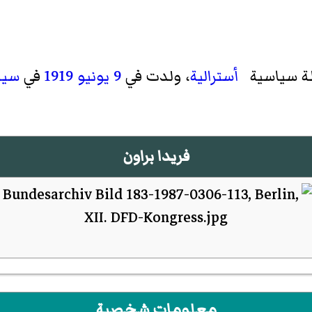
طة سياسية
أسترالية
، ولدت في
9 يونيو
1919
في
سيد
فريدا براون
معلومات شخصية