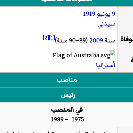
9 يونيو
1919
سيدني
[2]
[1]
لوفاة
سنة
2009
(89–90 سنة)
أستراليا
مناصب
رئيس
في المنصب
1975 – 1989