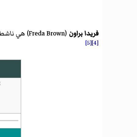
فريدا براون
(
Freda Brown
)‏ هي ناش
[5]
[4]