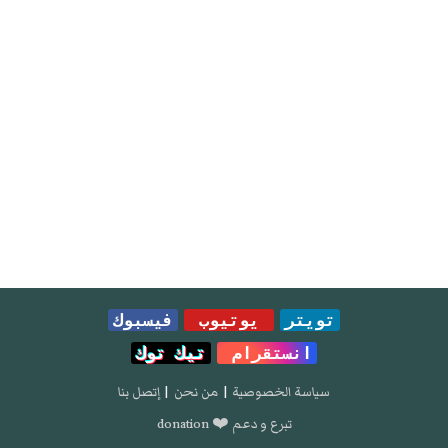
تويتر
يوتيوب
فيسبوك
انستقرام
تيك توك
سياسة الخصوصية
|
من نحن
|
إتصل بنا
تبرع و دعم ❤️ donation