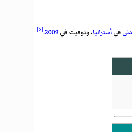
[3]
ني
في
أستراليا
، وتوفيت في
2009
.