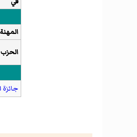
في
المهنة
الحزب
جائزة ل