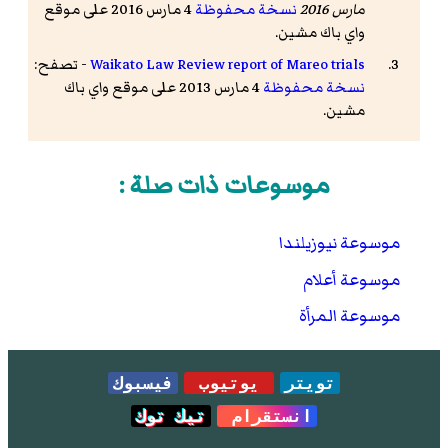
مارس 2016
نسخة محفوظة
4 مارس 2016 على موقع
واي باك مشين.
Waikato Law Review report of Mareo trials
- تصفح:
نسخة محفوظة
4 مارس 2013 على موقع واي باك
مشين.
موسوعات ذات صلة :
موسوعة نيوزيلندا
موسوعة أعلام
موسوعة المرأة
تويتر
يوتيوب
فيسبوك
انستقرام
تيك توك