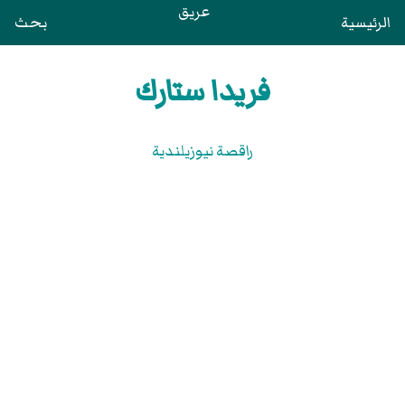
عريق
الرئيسية
بحث
فريدا ستارك
راقصة نيوزيلندية