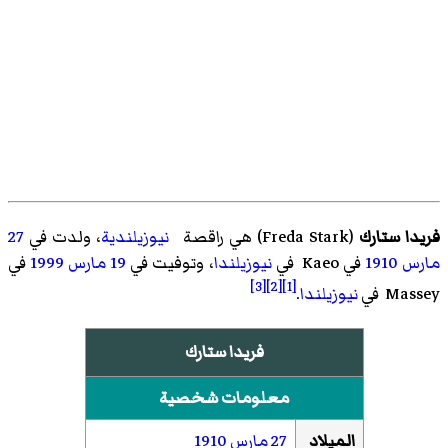
فريدا ستارك
(
Freda Stark
)‏ هي راقصة
نيوزيلندية
، ولدت في
27
مارس
1910
في Kaeo في
نيوزيلندا
، وتوفيت في
19 مارس
1999
في
[3]
[2]
[1]
Massey في
نيوزيلندا
.
فريدا ستارك
معلومات شخصية
الميلاد
27 مارس
1910