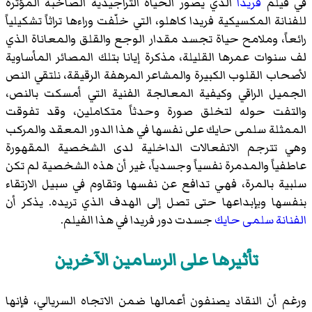
في فيلم
فريدا
الذي يصور الحياة التراجيدية الصاخبة المؤثرة
للفنانة المكسيكية فريدا كاهلو، التي خلّفت وراءها تراثاً تشكيلياً
رائعاً، وملامح حياة تجسد مقدار الوجع والقلق والمعاناة الذي
لف سنوات عمرها القليلة، مذكرة إيانا بتلك المصائر المأساوية
لأصحاب القلوب الكبيرة والمشاعر المرهفة الرقيقة، نلتقي النص
الجميل الراقي وكيفية المعالجة الفنية التي أمسكت بالنص،
والتفت حوله لتخلق صورة وحدثاً متكاملين، وقد تفوقت
الممثلة سلمى حايك على نفسها في هذا الدور المعقد والمركب
وهي تترجم الانفعالات الداخلية لدى الشخصية المقهورة
عاطفياً والمدمرة نفسياً وجسدياً، غير أن هذه الشخصية لم تكن
سلبية بالمرة، فهي تدافع عن نفسها وتقاوم في سبيل الارتقاء
بنفسها وبإبداعها حتى تصل إلى الهدف الذي تريده. يذكر أن
الفنانة
سلمى حايك
جسدت دور فريدا في هذا الفيلم.
تأثيرها على الرسامين الآخرين
ورغم أن النقاد يصنفون أعمالها ضمن الاتجاه السريالي، فإنها