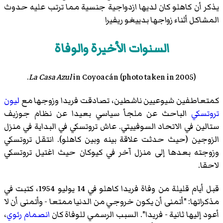
يذكر أن كاهلو كان لديها ازدواجية جنسية مما ترتب عليه حدوث
المشاكل أثناء زواجها بدييغو ريفيرا
السنوات الأخيرة والوفاة
La Casa Azul
in
Coyoacán
(photo taken in 2005).
كمتعاطفين شيوعيين ناشطين، تصادقت فريدا وزوجها مع
ليون
تروتسكي
الباحث عن ملجأ سياسي بعيدا عن نظام جوزيف
ستالين في الاتحاد السوفييتي. عاش تروتسكي في البداية في منزل
الزوجين (حيث حدثت علاقة بينه وبين كاهلو). انتقل تروتسكي
وزوجته بعدها إلى منزل آخر في كيوكان حيث اغتيل تروتسكي
لاحقا.
قبل أيام قليلة من وفاة فريدا كاهلو في 14 يوليو 1954، كتبت في
مذكراتها: "أتمنى أن يكون خروجي من الدنيا ممتعا - وأتمنى أن لا
أعود إليها ثانية - فريدا". السبب الرسمي للوفاة كان
انصمام رئوي
،