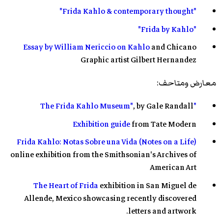
"Frida Kahlo & contemporary thought"
"Frida by Kahlo"
Essay by William Nericcio on Kahlo
and Chicano
Graphic artist Gilbert Hernandez
معارض ومتاحف:
, by Gale Randall
"The Frida Kahlo Museum"
Exhibition guide
from Tate Modern
Frida Kahlo: Notas Sobre una Vida (Notes on a Life)
online exhibition from the Smithsonian's Archives of
American Art
The Heart of Frida
exhibition in San Miguel de
Allende, Mexico showcasing recently discovered
letters and artwork.