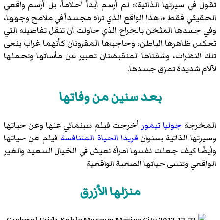
تقول في سيرتها الذاتية:« لم أرسم أبداً أحلاماً، بل أرسم واقعي
الحقيقي فقط »، هذا الواقع الذي تراه مجسداً في ملامح وجهها،
وفي جسدها المثخن بالجراح الذي حاولت أن تنقل تفاصيله التي
تعكس ظاهرها الباطن، وحاجباها المقرونان كأنهما غراب ينعى
تلك النظرات، وشفتاها المنقبضتان تعبير عن مأساتها وتحملها
لآلام شديدة تمزق جسدها.
بعد سنين من وفاتها
المخرجة
جوليا تيمور
أخرجت فيلم سينمائي عنها وعن حياتها
وسيرتها الذاتية بعنوان
فريدا الحياة المتنافسة
فيلم عن حياتها
وأيضًا كيف جعلت نفسها امرأة تعيش في الخيال السعيد والغير
الواقعي وتنسى حياتها الصعبة الواقعية
منزلها الأزرق