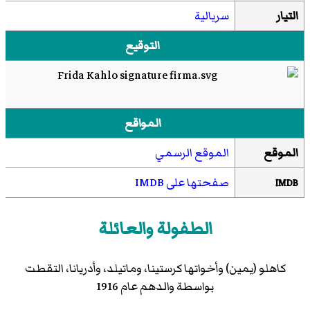
التيار
سريالية
التوقيع
المواقع
الموقع
الموقع الرسمي
صفحتها على IMDB
IMDB
الطفولة والعائلة
كاهلو (يمين) وأخواتها
كرستينا
، وماتيلد، وأدريانا، التقطت
بواسطة والدهم عام 1916