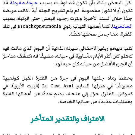
لكن البعض يشك بأن تكون قد توفيت بسبب
جرعة مفرطة
قد
تكون أو لا تكون مقصودة. لم يتم تشريح الجثة أبدًا. كانت مريضة
جدًا خلال السنة الأخيرة وبترت رجلها اليمنى حتى الركبة، بسبب
الغانغرينا
. كما أصابها التهاب رئوي Bronchopneumonia في تلك
الفترة، مما جعل صحتها هشّة.
كتب دييغو ريفيرا لاحقافي سيرته الذاتية أن اليوم الذي ماتت فيه
كاهلو كان أكثر الأيام مأساوية في حياته، مضيفًا أنه اكتشف متأخرًا
أن الجزء الأفضل من حياته كان حبه لها.
يحفظ رماد جثتها اليوم في جرة من الفترة القبل كولمبية
معروضًا في منزلها السابق La Casa Azul (البيت الأزرق)، في
كايوكان
. المنزل حوّل إلى متحف يضم عددًا من أعمالها الفنية
ومقتنيات عديدة من حياتها الخاصة.
الاعتراف والتقدير المتأخر