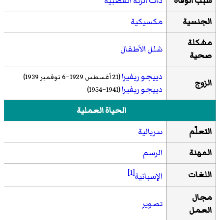
سبب الوفاة
ذات الرئة القصبية
الجنسية
مكسيكية
مشكلة
شلل الأطفال
صحية
دييجو ريفيرا
(21 أغسطس 1929–6 نوفمبر 1939)
الزوج
دييجو ريفيرا
(1941–1954)
الحياة العملية
التعلّم
سريالية
المهنة
الرسم
[1]
اللغات
الإسبانية
مجال
تصوير
العمل