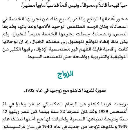
حياً قبيحاً قاتلاً ومعوقاً.. وليس ألماً قدسياً ماوياً مطهراً.
محور أعمالها الواقع والقدر، إذ نبع ذلك من تجربتها الخاصة في
المعاناة، وكان الرسم المتنفس الوحيد لآلامها وعذاباتها وقدرها
التعس، والمعاناة جعلت تجربتها الخاصة منبعاً للخيال، ولم
يكن ذلك إلغاء للواقع للوصول إلى مملكة الخيال، إذ ان لوحاتها
كانت واقعية قابلة الفهم غير مستعصية الإدراك، وفيها الكثير من
التوثيقية والتقريرية وواضحة حتى للمشاهد البسيط.
الزواج
صورة لفريدا كاهلو مع زوجها في عام 1932.
تزوجت فريدا كاهلو من الرسام المكسيكي دييغو ريفيرا في 21
أغسطس 1929 وقد كان عمرها 22 سنة بينما كان عمر ريفيرا 42
سنة ونتيجة لطباعها الصعبة ولخيانته لها مع أختها تطلقا عام
1939 ولكنهما تزوجا من جديد في عام 1940 في سان فرانسيسكو.