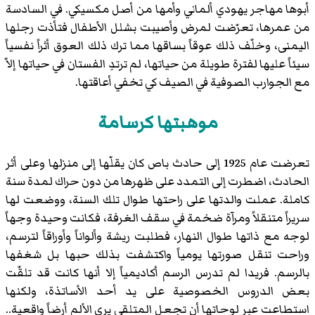
أبوها مهاجر يهودي ألماني وأمها من أصل مكسيكي. في السادسة
من عمرها، تعرّضت لمرض وأصيبت بشلل الأطفال فتأذت رجلها
اليمنى، وخلّف ذلك عوقاً بساقها مما ترك ذلك العوق أثراً نفسياً
سيئاً عليها لفترة طويلة من حياتها، لم ترتدِ الفستان في حياتها إلاّ
مع الجوارب الصوفية في الصيف كي تخفي أعاقتها.
موهبتها كرسامة
تعرضت عام 1925 إلى حادث باص كان يقلّها إلى منزلها وعلى أثر
الحادث، اضطرت إلى التمدد على ظهرها من دون حراك لمدة سنة
كاملة. عملت والدتها على راحتها طوال تلك السنة، ووضعت لها
سريراً متنقلاً ومرآة ضخمة في سقف الغرفة، فكانت وحيدة وجهاً
لوجه مع ذاتها طوال النهار، فطلبت ريشة وألواناً وأوراقاً لترسم،
وراحت تنقل صورتها يومياً واكتشفت بذلك حبها بل شغفها
بالرسم. فريدا لم تدرس الرسم أكاديمياً إلا أنها كانت قد تلقّت
بعض الدروس الخصوصية على يد أحد الأساتذة، ولكنها
استطاعت عبر لوحاتها أن تجعل المتلقي يرى الألم أرضاً واقعية..