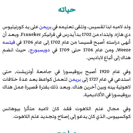
حياته
ولد لامبه ابنا لقسيس، وتلقى تعليمه في
بريمن
على يد
كورنيليوس
دي هازه
. وابتداء من 1702 بدأ يدرس في
فرانيكر
Franeker. وبعد أن
أنهى دراسته أصبح قسيسا من عام 1702 إلى عام 1706 في
فيتسه
Weeze, ومن عام 1706 حتى 1709 في
دويسبورج
, حيث انضم
هناك إلى أتباع
لاباديس
.
وفي عام 1920 أصبح بروفيسورا في جامعة
أوتريشت
, حتى
استدعي في عام 1727 إلى
بريمن
للعمل كواعظ بعد عدة خلافات
لاهوتية بينه وبين آخرين هناك. وبعد ذلك بفترة قصيرة عمل هناك
بروفيسورا في الأكاديمية.
وفي مجال علم اللاهوت فقد كان لامبه متأثرا
بيوهانس
كوكسييوس
, الذي كان يدعو إلى إصلاح وتجديد علم اللاهوت.