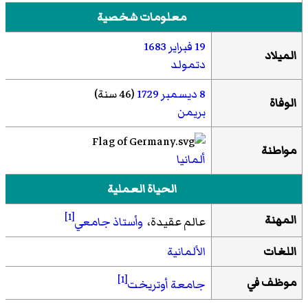
معلومات شخصية
19 فبراير
1683
الميلاد
دتمولد
8 ديسمبر
1729
(46 سنة)
الوفاة
بريمن
مواطنة
ألمانيا
الحياة العملية
[1]
المهنة
عالم عقيدة،
وأستاذ جامعي
اللغات
الألمانية
[1]
موظف في
جامعة أوتريخت