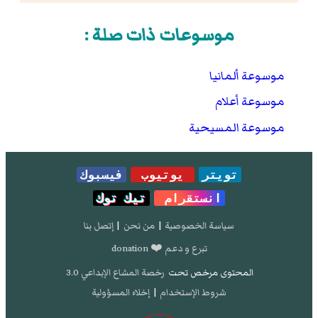
موسوعات ذات صلة :
موسوعة ألمانيا
موسوعة أعلام
موسوعة المسيحية
تويتر
يوتيوب
فيسبوك
انستقرام
تيك توك
سياسة الخصوصية
|
من نحن
|
إتصل بنا
تبرع و دعم ❤️ donation
المحتوى مرخص تحت
رخصة المشاع الإبداعي 3.0
شروط الإستخدام
|
إخلاء المسؤولية