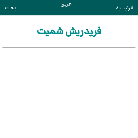
عريق
الرئيسية
بحث
فريدريش شميت