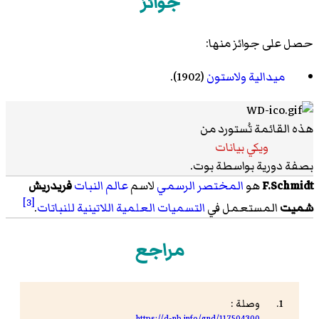
جوائز
حصل على جوائز منها:
ميدالية ولاستون
(1902).
هذه القائمة تُستورد من
ويكي بيانات
بصفة دورية بواسطة بوت.
F.Schmidt
هو
المختصر الرسمي
لاسم
عالم النبات
فريدريش
[3]
شميت
المستعمل في
التسميات العلمية
اللاتينية
للنباتات
.
مراجع
وصلة :
https://d-nb.info/gnd/117504300