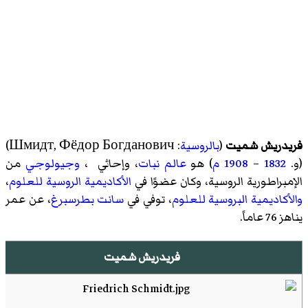
فريدريش شميت
(
بالروسية
:
Шмидт, Фёдор Богданович
)‏
(و.
1832
–
1908
م
) هو
عالم نبات
، وإحاثي ،
وجيولوجي
من
الإمبراطورية الروسية، وكان عضوًا في
الأكاديمية الروسية للعلوم
،
والأكاديمية البروسية للعلوم
، توفي في
سانت بطرسبرغ
، عن عمر
يناهز 76 عاماً.
فريدريش شميت