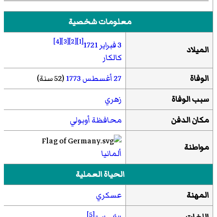
معلومات شخصية
[4]
[3]
[2]
[1]
3 فبراير
1721
الميلاد
كالكار
الوفاة
27 أغسطس
1773
(52 سنة)
سبب الوفاة
زهري
مكان الدفن
محافظة أوبولي
مواطنة
ألمانيا
الحياة العملية
المهنة
عسكري
[5]
اللغات