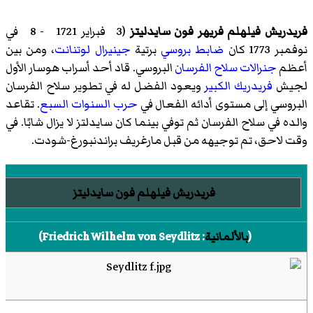
فريدريش فيلهلم فريهر فون سايدليتز
(3 فبراير 1721 - 8 في
نوفمبر 1773 كان
ضابط بروسي
برتية
جينيرال لوتنانت
، ومن بين
أعظم
جنرالات
سلاح الفرسان
البروسي. قاد أحد أسراب
هوسار
الأول
لجيش
فريدريك الكبير
ويعود الفضل له في تطوير سلاح الفرسان
البروسي إلى مستوى أدائه الفعال في
حرب السنوات السبع
. تقاعد
والده في سلاح الفرسان ثم توفي بينما كان سايدلتز لا يزال شابًا. في
وقت لاحق، تم توجيهه من قبل مارغريف
براندنبورغ-شودت
.
فريدريش فيلهلم فون سايدليتز
(
بالألمانية
:
Friedrich Wilhelm von Seydlitz
)‏