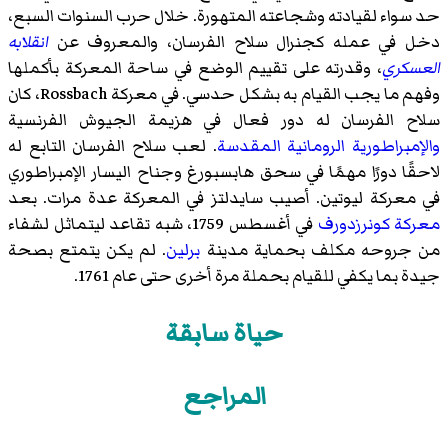
حد سواء لقيادته وشجاعته المتهورة. خلال حرب السنوات السبع،
دخل في عمله كجنرال سلاح الفرسان، والمعروف عن
انقلابه
العسكري
، وقدرته على تقييم الوضع في ساحة المعركة بأكملها
وفهم ما يجب القيام به بشكل حدسي. في
معركة Rossbach
، كان
سلاح الفرسان له دور فعال في هزيمة الجيوش الفرنسية
و
الإمبراطورية الرومانية المقدسة
. لعب سلاح الفرسان التابع له
لاحقًا دورًا مهمًا في سحق هابسبورغ وجناح اليسار الإمبراطوري
في
معركة ليوتين
. أصيب سايدلتز في المعركة عدة مرات. بعد
معركة كونرزدورف
في أغسطس 1759، شبه تقاعد ليتماثل لشفاء
من جروحه مكلف بحماية مدينة
برلين
. لم يكن يتمتع بصحة
جيدة بما يكفي للقيام بحملة مرة أخرى حتى عام 1761.
حياة سابقة
المراجع