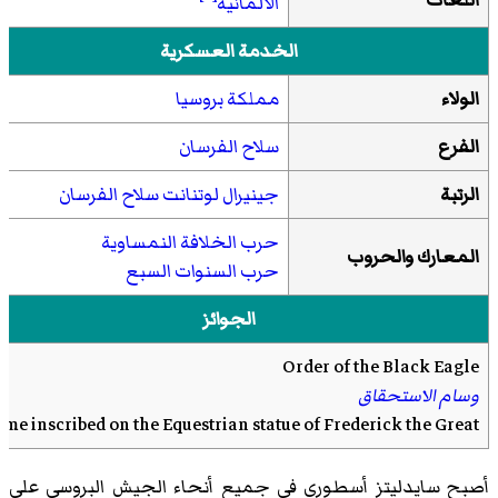
الألمانية
الخدمة العسكرية
الولاء
مملكة بروسيا
الفرع
سلاح الفرسان
الرتبة
جينيرال لوتنانت
سلاح الفرسان
حرب الخلافة النمساوية
المعارك والحروب
حرب السنوات السبع
الجوائز
Order of the Black Eagle
وسام الاستحقاق
ame
inscribed
on the
Equestrian statue of Frederick the Great
أصبح سايدليتز أسطوري في جميع أنحاء الجيش البروسي على