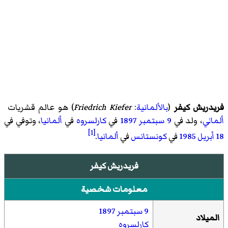
فريدريش كيفر
(
بالألمانية
:
Friedrich Kiefer
)‏ هو عالم قشريات
ألماني
، ولد في
9 سبتمبر
1897
في
كارلسروه
في
ألمانيا
، وتوفي في
[1]
18 أبريل
1985
في
كونستانس
في
ألمانيا
.
فريدريش كيفر
معلومات شخصية
9 سبتمبر
1897
الميلاد
كارلسروه