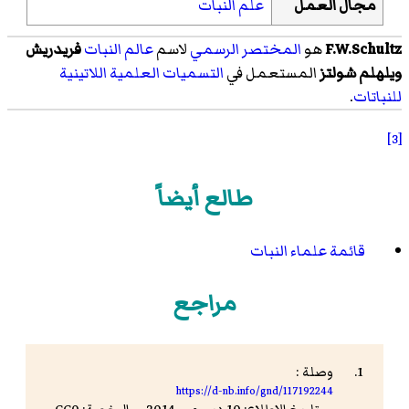
مجال العمل
علم النبات
F.W.Schultz
هو
المختصر الرسمي
لاسم
عالم النبات
فريدريش
ويلهلم شولتز
المستعمل في
التسميات العلمية
اللاتينية
للنباتات
.
[3]
طالع أيضاً
قائمة علماء النبات
مراجع
وصلة :
https://d-nb.info/gnd/117192244