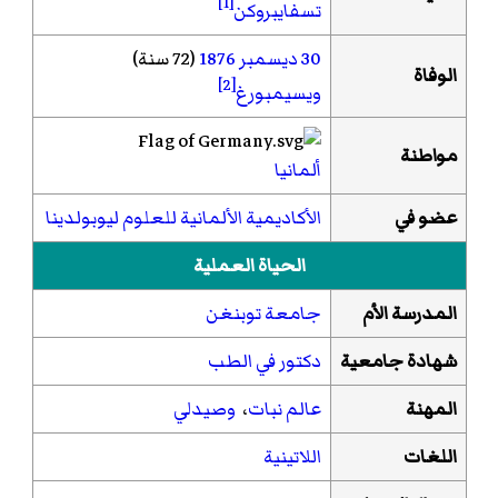
[1]
تسفايبروكن
30 ديسمبر
1876
(72 سنة)
الوفاة
[2]
ويسيمبورغ
مواطنة
ألمانيا
عضو في
الأكاديمية الألمانية للعلوم ليوبولدينا
الحياة العملية
المدرسة الأم
جامعة توبنغن
شهادة جامعية
دكتور في الطب
المهنة
عالم نبات
،
وصيدلي
اللغات
اللاتينية