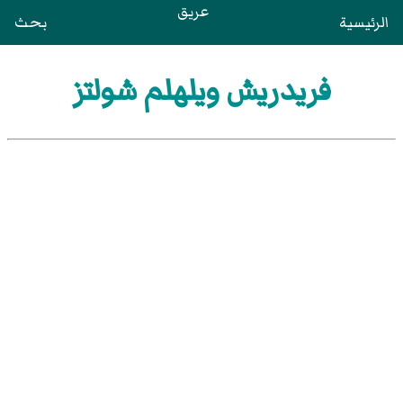
عريق
الرئيسية
بحث
فريدريش ويلهلم شولتز