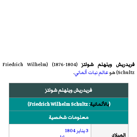
فريدريش ويلهلم شولتز
(1804-1876) (
Friedrich Wilhelm
Schultz
)‏ هو
عالم نبات
ألماني
.
فريدريش ويلهلم شولتز
(
بالألمانية
:
Friedrich Wilhelm Schultz
)‏
معلومات شخصية
3 يناير
1804
الميلاد