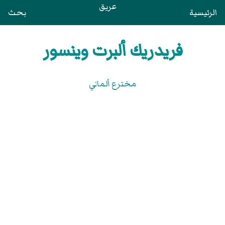
عريق
الرئيسية
بحث
فريدريك ألبرت وينسور
مخترع ألماني