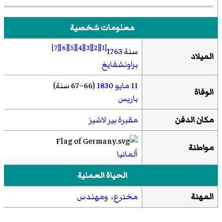
معلومات شخصية
[7]
[6]
[5]
[4]
[3]
[2]
[1]
سنة
1763
الميلاد
براونشفايغ
11 مايو
1830
(66–67 سنة)
الوفاة
باريس
مكان الدفن
مقبرة بير لاشيز
مواطنة
ألمانيا
الحياة العملية
المهنة
مخترع
،
ومهندس