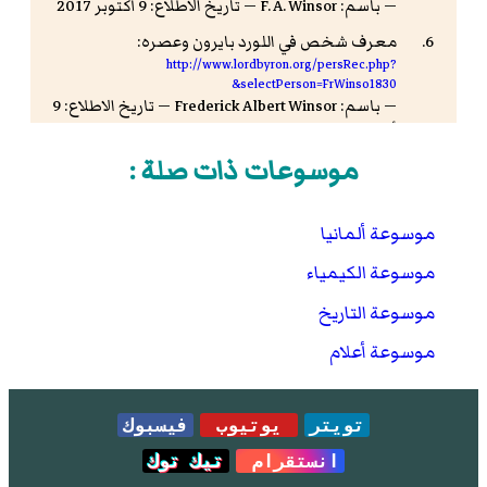
— باسم: F. A. Winsor — تاريخ الاطلاع: 9 أكتوبر 2017
معرف شخص في اللورد بايرون وعصره:
http://www.lordbyron.org/persRec.php?
&selectPerson=FrWinso1830
— باسم: Frederick Albert Winsor — تاريخ الاطلاع: 9
أكتوبر 2017 — الرخصة: Creative Commons
Attribution-NonCommercial-ShareAlike 3.0
موسوعات ذات صلة :
Unported
معرف شخص أسترالي:
موسوعة ألمانيا
https://trove.nla.gov.au/people/1527568
— باسم: F. A. Winsor — تاريخ الاطلاع: 9 أكتوبر 2017
موسوعة الكيمياء
موسوعة التاريخ
موسوعة أعلام
تويتر
يوتيوب
فيسبوك
انستقرام
تيك توك