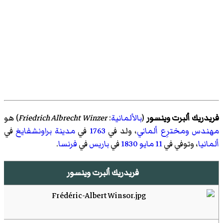
فريدريك ألبرت وينسور
(
بالألمانية
:
Friedrich Albrecht Winzer
)‏ هو
مهندس
ومخترِع
ألماني
، ولد في
1763
في
مدينة براونشفايغ
في
ألمانيا
، وتوفي في
11 مايو
1830
في
باريس
في
فرنسا
.
فريدريك ألبرت وينسور