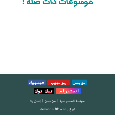
موسوعات ذات صلة :
تويتر
يوتيوب
فيسبوك
انستقرام
تيك توك
سياسة الخصوصية
|
من نحن
|
إتصل بنا
تبرع و دعم ❤️ donation