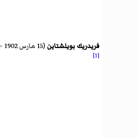
فريدريك بويلشتاين
(15 مارس 1902 – 28 فبراير 1972) هو
[1]