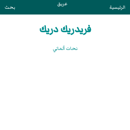
عريق
الرئيسية
بحث
فريدريك دريك
نحات ألماني