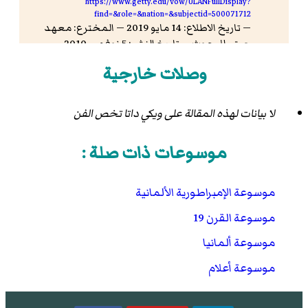
https://www.getty.edu/vow/ULANFullDisplay?
find=&role=&nation=&subjectid=500071712
— تاريخ الاطلاع: 14 مايو 2019 — المخترع: معهد
جيتي للبحوث — تاريخ النشر: 5 نوفمبر 2010
Der Orden pour le Merite für Wissenschaft und
وصلات خارجية
Künste. Die Mitglieder des Orden.
Band I. Gebr.
Mann-Verlag, Berlin 1975, S. 232.
لا بيانات لهذه المقالة على ويكي داتا تخص الفن
Church of the Twelve Apostles, Berlin: Drake's
burial place with biography
- تصفح:
نسخة
موسوعات ذات صلة :
محفوظة
2014-03-09 على موقع واي باك مشين.
موسوعة الإمبراطورية الألمانية
موسوعة القرن 19
موسوعة ألمانيا
موسوعة أعلام