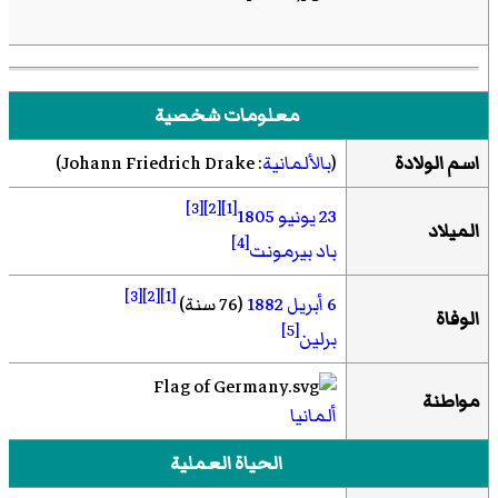
معلومات شخصية
اسم الولادة
(
بالألمانية
:
Johann Friedrich Drake
)‏
[3]
[2]
[1]
23 يونيو
1805
الميلاد
[4]
باد بيرمونت
[3]
[2]
[1]
6 أبريل
1882
(76 سنة)
الوفاة
[5]
برلين
مواطنة
ألمانيا
الحياة العملية