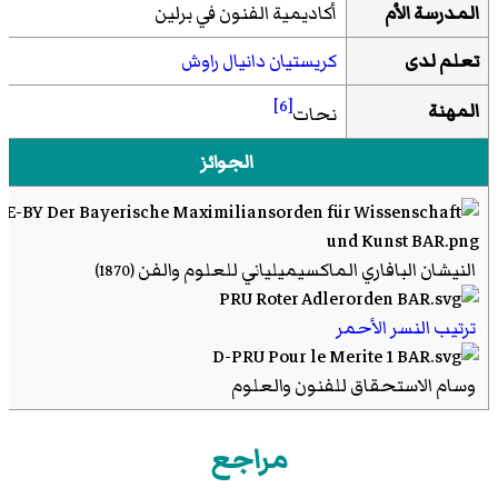
المدرسة الأم
أكاديمية الفنون في برلين
تعلم لدى
كريستيان دانيال راوش
[6]
المهنة
نحات
الجوائز
النيشان البافاري الماكسيميلياني للعلوم والفن
(1870)
ترتيب النسر الأحمر
وسام الاستحقاق للفنون والعلوم
وسام جوقة الشرف
مراجع