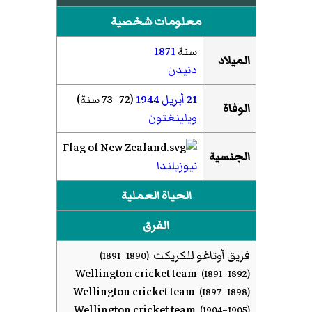
معلومات شخصية
سنة
1871
الميلاد
دنيدن
21 أبريل
1944
(72–73 سنة)
الوفاة
ويلينغتون
الجنسية
نيوزيلندا
الحياة العملية
الفرق
فريق أوتاغو للكريكت
(1890–1891)
Wellington cricket team
(1891–1892)
Wellington cricket team
(1897–1898)
Wellington cricket team
(1904–1905)