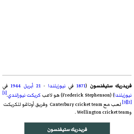
فريدريك ستيفنسون
(
1871
في
نيوزيلندا
-
21 أبريل
1944
في
[1]
نيوزيلندا
) (
Frederick Stephenson
)‏ هو لاعب
كريكت
نيوزلندي
.
[3]
[2]
لعب مع Canterbury cricket team
وفريق أوتاغو للكريكت
وWellington cricket team
.
فريدريك ستيفنسون