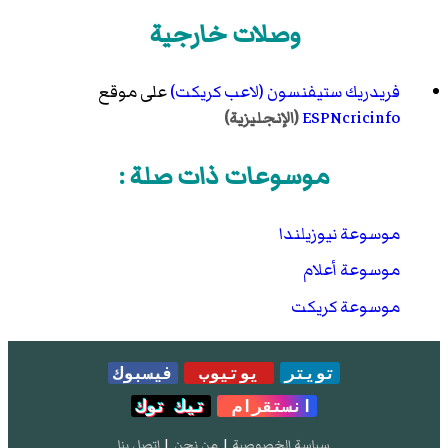
وصلات خارجية
فريدريك ستيفنسون (لاعب كريكت)
على موقع
ESPNcricinfo
(الإنجليزية)
موسوعات ذات صلة :
موسوعة نيوزيلندا
موسوعة أعلام
موسوعة كريكت
تويتر
يوتيوب
فيسبوك
انستقرام
تيك توك
سياسة الخصوصية
|
من نحن
|
إتصل بنا