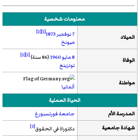
معلومات شخصية
[2]
[1]
7 نوفمبر
1873
الميلاد
ميونخ
[2]
[1]
8 مايو
1960
(86 سنة)
الوفاة
توتزينغ
مواطنة
ألمانيا
الحياة العملية
المدرسة الأم
جامعة فورتسبورغ
[3]
شهادة جامعية
دكتوراة في الحقوق