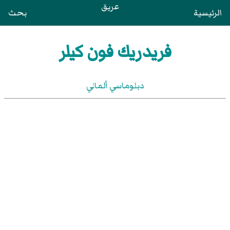
عريق
الرئيسية
بحث
فريدريك فون كيلر
دبلوماسي ألماني