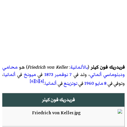
فريدريك فون كيلر
(
بالألمانية
:
Friedrich von Keller
)‏ هو
محامي
ودبلوماسي
ألماني
، ولد في
7 نوفمبر
1873
في
ميونخ
في
ألمانيا
،
[6]
[5]
[4]
وتوفي في
8 مايو
1960
في
توتزينغ
في
ألمانيا
.
فريدريك فون كيلر