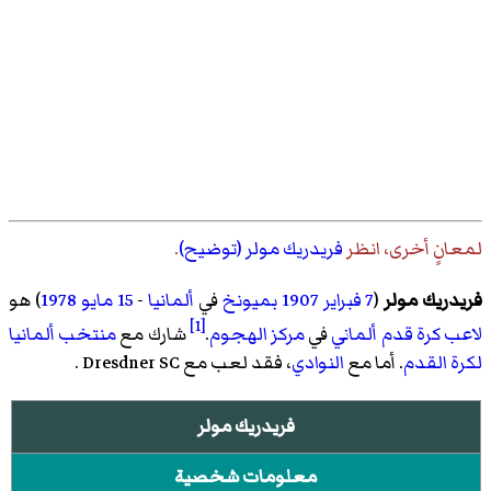
لمعانٍ أخرى، انظر
فريدريك مولر (توضيح)
.
فريدريك مولر
(
7 فبراير
1907
بميونخ
في
ألمانيا
-
15 مايو
1978
) هو
[1]
لاعب كرة قدم
ألماني
في
مركز
الهجوم
.
شارك مع
منتخب ألمانيا
لكرة القدم
. أما مع
النوادي
، فقد لعب مع Dresdner SC
.
فريدريك مولر
معلومات شخصية