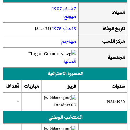
7 فبراير
1907
الميلاد
ميونخ
تاريخ الوفاة
15 مايو
1978
(71 سنة)
مركز اللعب
مهاجم
الجنسية
ألمانيا
المسيرة الاحترافية
سنوات
فريق
مباريات
أهداف
-
1930–1934
Dresdner SC
المنتخب الوطني