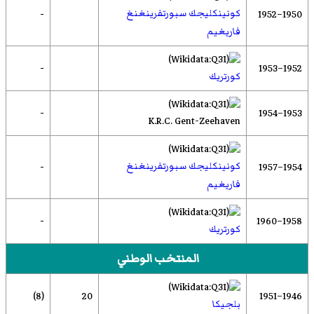
-
كونينكليجك سبورتفرينغنغ
1950–1952
فاريغيم
-
1952–1953
كورتريك
-
1953–1954
K.R.C. Gent-Zeehaven
-
كونينكليجك سبورتفرينغنغ
1954–1957
فاريغيم
-
1958–1960
كورتريك
المنتخب الوطني
(8)
20
1946–1951
بلجيكا