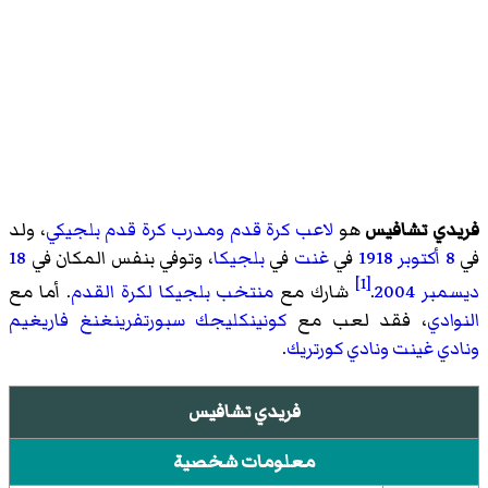
فريدي تشافيس
هو
لاعب كرة قدم
ومدرب كرة قدم
بلجيكي
، ولد
في
8 أكتوبر
1918
في
غنت
في
بلجيكا
، وتوفي بنفس المكان في
18
[1]
ديسمبر
2004
.
شارك مع
منتخب بلجيكا لكرة القدم
. أما مع
النوادي
، فقد لعب مع
كونينكليجك سبورتفرينغنغ فاريغيم
ونادي غينت
ونادي كورتريك
.
فريدي تشافيس
معلومات شخصية