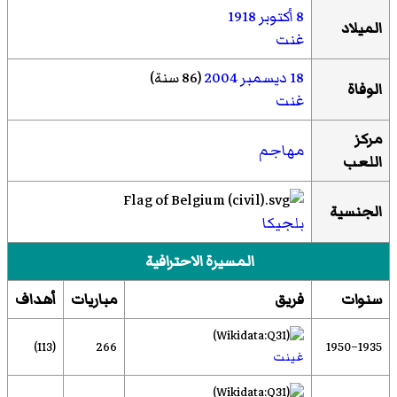
8 أكتوبر
1918
الميلاد
غنت
18 ديسمبر
2004
(86 سنة)
الوفاة
غنت
مركز
مهاجم
اللعب
الجنسية
بلجيكا
المسيرة الاحترافية
سنوات
فريق
مباريات
أهداف
(113)
266
1935–1950
غينت