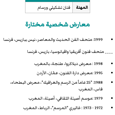
المهنة
فنان تشكيلي ورسام
معارض شخصية مختارة
1999: متحف الفن الحديث والمعاصر، نيس بباريس، فرنسا
____ متحف فنون أفريقيا واقيانوسيا، باريس، فرنسا
1998 : معرض ديلاكروا، طنجة، بالمغرب
1995 :معرض دارة الفنون، عمّان، الأردن
1988: "25 عاماً من الرسم والغرافيك"، معرض البطحاء،
فاس، المغرب
1979 :موسم أصيلة الثقافي، أصيلة، المغرب
1972 - 1973 : غاليري "المرسم"، الرباط، المغرب