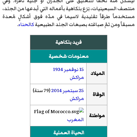
ليُشكَل منه تحفاً للتعليق على الجدران أو حِلية نافرة. وفي
منتصف السبعينيات، بَرَع بلكاهية بأعماله التي أبدعها من الجلد،
مستخدماً طرقاً تقليدية لاسيما في مدّه فوق أشكالٍ مُعدة
مسبقاً ومن ثمّ صباغته بصبغات الجلد الطبيعية
كالحناء
.
فريد بلكاهية
معلومات شخصية
15 نوفمبر
1934
الميلاد
مراكش
25 سبتمبر
2014
(79 سنة)
الوفاة
مراكش
مواطنة
المغرب
الحياة العملية