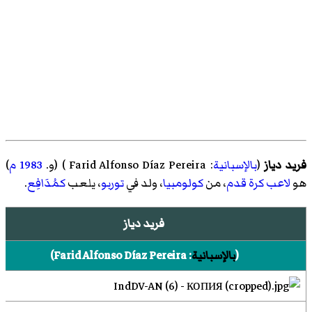
فريد دياز
(
بالإسبانية
:
Farid Alfonso Díaz Pereira
)‏ (و.
1983
م
)
هو
لاعب كرة قدم
، من
كولومبيا
، ولد في
توربو
، يلعب
كمُدَافِع
.
فريد دياز
(
بالإسبانية
:
Farid Alfonso Díaz Pereira
)‏