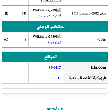
نادي إنفيغادو
يناير 2012–ديسمبر 2017
141
(1)
أتلتيكو ناسيونال
المنتخب الوطني
(0)
5
2016–
كولومبيا
المواقع
394417
fifa.com
فرق كرة القدم الوطنية
63511
مراجع