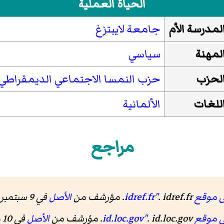
الحياة العملية
لمدرسة الأم
جامعة لايبتزغ
لمهنة
سياسي
لحزب
حزب النمسا الاجتماعي الديمقراطي
للغات
الألمانية
مراجع
idref.f"
. idref.fr. مؤرشف من
الأصل
في 9 سبتمبر 2019.
id.loc.g"
. id.loc.gov. مؤرشف من
الأصل
في 10 ديسمبر 2019.