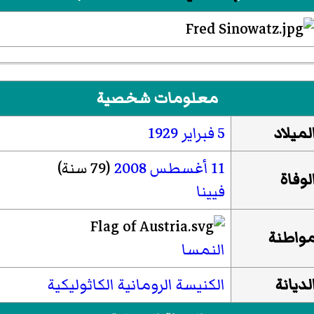
معلومات شخصية
لميلاد
5 فبراير
1929
11 أغسطس
2008
(79 سنة)
لوفاة
فيينا
واطنة
النمسا
لديانة
الكنيسة الرومانية الكاثوليكية