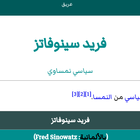
عريق
فريد سينوفاتز
سياسي نمساوي
[3]
[2]
[1]
اسي
من
النمسا
.
فريد سينوفاتز
(
بالألمانية
:
Fred Sinowatz
)‏