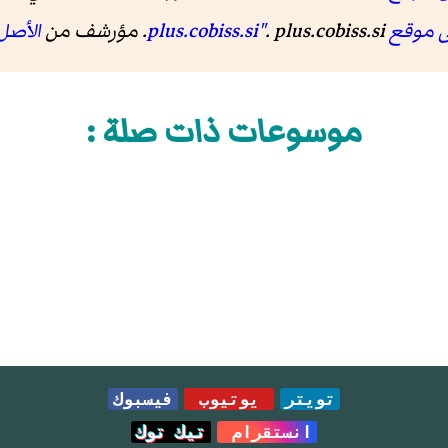
plus.cobi"
. plus.cobiss.si. مؤرشف من
الأصل
موسوعات ذات صلة :
تويتر
يوتيوب
فيسبوك
انستقرام
تيك توك