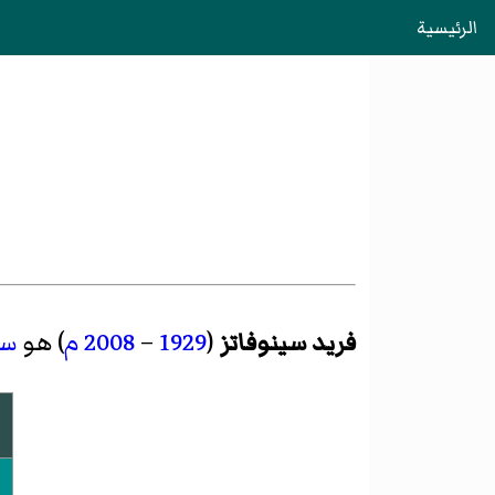
الرئيسية
فريد سينوفاتز
(
1929
–
2008
م
) هو
سي