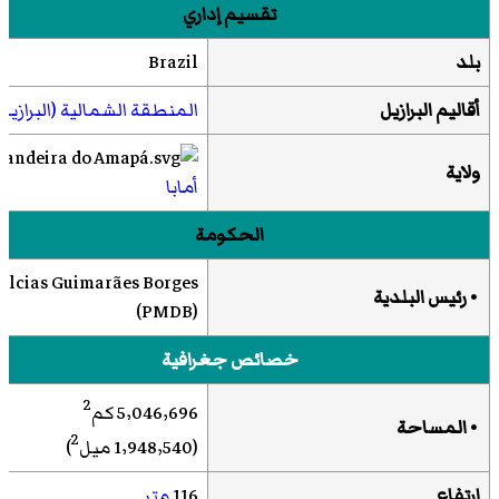
تقسيم إداري
بلد
Brazil
أقاليم البرازيل
المنطقة الشمالية (البرازيل)
ولاية
أمابا
الحكومة
Elcias Guimarães Borges
• رئيس البلدية
(
PMDB
)
خصائص جغرافية
2
5٬046٫696 كم
• المساحة
2
(1٬948٫540 ميل
)
ارتفاع
116
متر