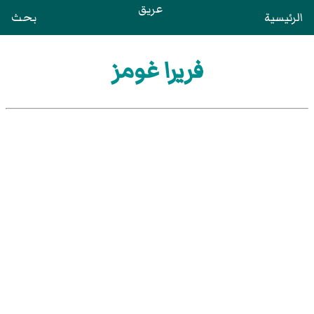
عريق
الرئيسية
بحث
فريرا غومز