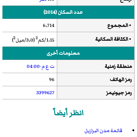
عدد السكان (2014)
• المجموع
6٬714
2
2
•
الكثافة السكانية
1٫15/كم
(3٫0/ميل
)
معلومات أخرى
منطقة زمنية
ت ع م-04:00
رمز الهاتف
96
رمز جيونيمز
3399627
انظر أيضاً
قائمة مدن البرازيل