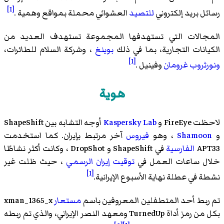
[1]
رسائل بريد إلكتروني
للتصيد
العشوائي محملة بمواقع وهمية .
المجالات التي تستهدفها المجموعة تستهدف العديد من
الكيانات التجارية، بما في ذلك
بوينغ
، وشركة السلام للطائرات،
[1]
ونورثروب غرومان
وفينيل .
هوية
لاحظت FireEye و
Kaspersky Lab
أوجه التشابه بين ShapeShift
و
Shamoon
، وهو
فيروس
آخر مرتبط بإيران. كما استخدمت
APT33
الفارسية
في ShapeShift و DropShot ، وكانت أكثر نشاطًا
خلال ساعات العمل في
توقيت إيران الرسمي
، حيث ظلت غير
[1]
نشطة في عطلة نهاية الأسبوع الإيرانية.
تم ربط أحد المتطفلين المعروفين باسم
مستعار
xman_1365_x
بكل من رمز أداة TurnedUp ومعهد النصر الإيراني، والذي تم ربطه