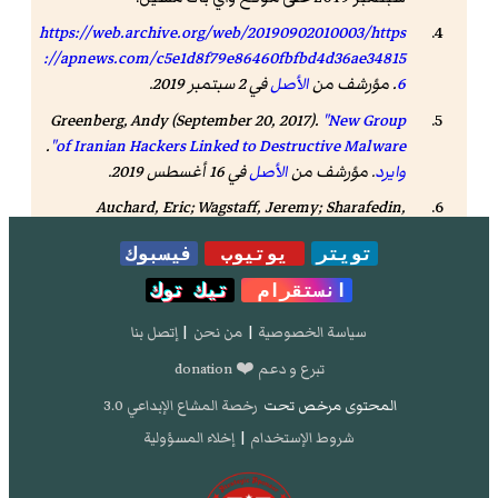
https://web.archive.org/web/20190902010003/https
://apnews.com/c5e1d8f79e86460fbfbd4d36ae34815
6
. مؤرشف من
الأصل
في 2 سبتمبر 2019.
Greenberg, Andy (September 20, 2017).
"New Group
.
of Iranian Hackers Linked to Destructive Malware"
وايرد
. مؤرشف من
الأصل
في 16 أغسطس 2019.
Auchard, Eric; Wagstaff, Jeremy; Sharafedin,
Bozorgmehr (September 20, 2017). Heinrich (المحرر).
تويتر
يوتيوب
فيسبوك
"Once 'kittens' in cyber spy world, Iran gaining
hacking prowess: security experts"
.
رويترز
. مؤرشف من
انستقرام
تيك توك
الأصل
في 30 مارس 2019.
FireEye found some ties
سياسة الخصوصية
|
من نحن
|
إتصل بنا
between APT33 and the Nasr Institute - which other
experts have connected to the Iranian Cyber Army,
تبرع و دعم ❤️ donation
an offshoot of the Revolutionary Guards - but it has
المحتوى مرخص تحت
رخصة المشاع الإبداعي 3.0
yet to find any links to a specific government
agency, Hultquist said.
شروط الإستخدام
|
إخلاء المسؤولية
Cox, Joseph.
"Suspected Iranian Hackers Targeted