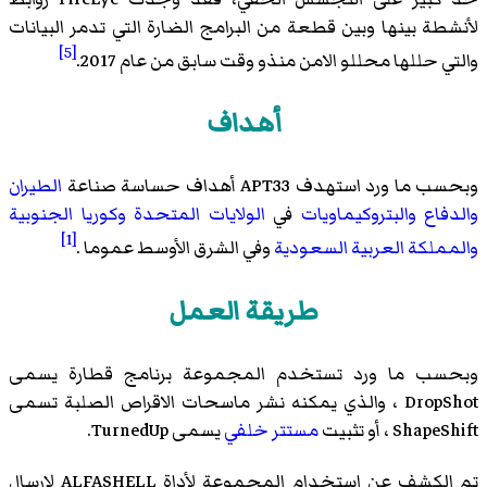
لأنشطة بينها وبين قطعة من البرامج الضارة التي تدمر البيانات
[5]
والتي حللها محللو الامن منذو وقت سابق من عام 2017.
أهداف
وبحسب ما ورد استهدف APT33 أهداف حساسة صناعة
الطيران
والدفاع
والبتروكيماويات
في
الولايات المتحدة
وكوريا الجنوبية
[1]
والمملكة العربية السعودية
وفي الشرق الأوسط عموما .
طريقة العمل
وبحسب ما ورد تستخدم المجموعة برنامج
قطارة
يسمى
DropShot
، والذي يمكنه نشر ماسحات الاقراص الصلبة تسمى
ShapeShift ، أو تثبيت
مستتر خلفي
يسمى TurnedUp.
تم الكشف عن استخدام المجموعة لأداة
ALFASHELL
لإرسال