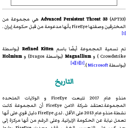
Advanced Persistent Threat 33
(APT33) هي مجموعة من
المخترقين وصفتها
FireEye
بأنها مدعومة من قبل حكومة إيران .
[1]
تم تسمية المجموعة أيضًا باسم
Refined Kitten
(بواسطة
Crowdstrike
) و
Magnallium
(بواسطة
Dragos
) و
Holmium
[4]
[3]
[2]
(بواسطة
Microsoft
).
التاريخ
منذو عام 2017 تتبعت
FireEye
و الولايات المتحده
المجموعة.تعتقد شركة الامن
FireEye
أن المجموعة كانت
نشطة منذو عام 2013 على الأقل . لدى
FireEye
دليل قوي على أنها
تعمل نيابة عن الحكومة الإيرانية. وعلى الرغم من أنها مركزة إلى
حد كبير على التجسس الخفي، فقد وجدت
FireEye
روابط