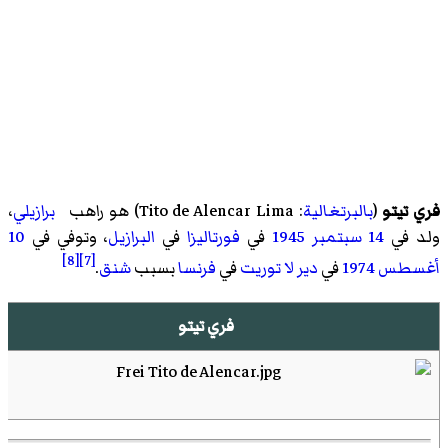
فري تيتو
(
بالبرتغالية
:
Tito de Alencar Lima
)‏ هو راهب
برازيلي
،
ولد في
14 سبتمبر
1945
في
فورتاليزا
في
البرازيل
، وتوفي في
10
[8]
[7]
أغسطس
1974
في
دير لا توريت
في
فرنسا
بسبب
شنق
.
فري تيتو