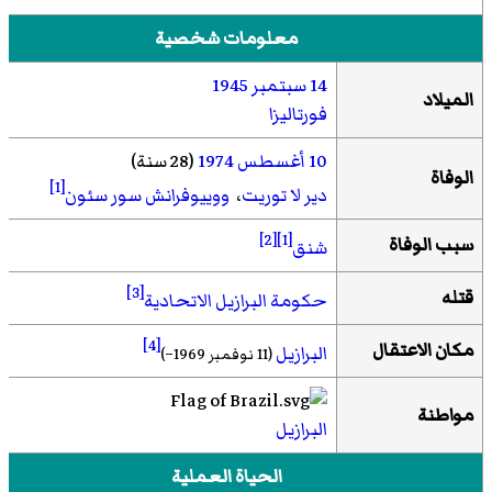
معلومات شخصية
14 سبتمبر
1945
الميلاد
فورتاليزا
10 أغسطس
1974
(28 سنة)
الوفاة
[1]
دير لا توريت
،
ووييوفرانش سور سئون
[2]
[1]
سبب الوفاة
شنق
[3]
قتله
حكومة البرازيل الاتحادية
[4]
مكان الاعتقال
البرازيل
(11 نوفمبر 1969–)
مواطنة
البرازيل
الحياة العملية