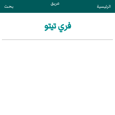
عريق
الرئيسية
بحث
فري تيتو