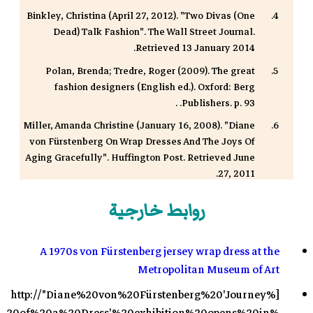
Binkley, Christina (April 27, 2012). "Two Divas (One
Dead) Talk Fashion". The Wall Street Journal.
Retrieved 13 January 2014.
Polan, Brenda; Tredre, Roger (2009). The great
fashion designers (English ed.). Oxford: Berg
Publishers. p. 93. .
Miller, Amanda Christine (January 16, 2008). "Diane
von Fürstenberg On Wrap Dresses And The Joys Of
Aging Gracefully". Huffington Post. Retrieved June
27, 2011.
"Diane von Fürstenberg". Retrieved 17 July 2012.
روابط خارجية
"Diane von Fürstenberg". Fashion Model Directory.
Retrieved June 27, 2011.
A 1970s von Fürstenberg jersey wrap dress at the
Borresen, Kelsey (9 November 2012). "Diane von
Metropolitan Museum of Art
Fürstenberg Wrap Dress Inspired By Designer's
Divorce". Huff Post. Retrieved 4 February 2013.
[http://"Diane%20von%20Fürstenberg%20'Journey%
Walden, Celia (6 April 2011). "Diane von