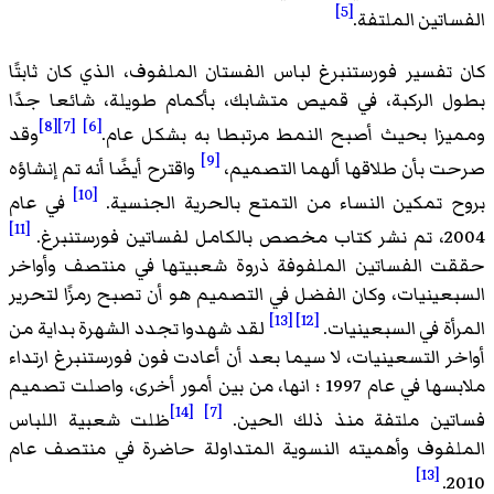
[5]
الفساتين الملتفة.
كان تفسير فورستنبرغ لباس الفستان الملفوف، الذي كان ثابتًا
بطول الركبة، في قميص متشابك، بأكمام طويلة، شائعا جدًا
[8]
[7]
[6]
ومميزا بحيث أصبح النمط مرتبطا به بشكل عام.
وقد
[9]
صرحت بأن طلاقها ألهما التصميم،
واقترح أيضًا أنه تم إنشاؤه
[10]
بروح تمكين النساء من التمتع بالحرية الجنسية.
في عام
[11]
2004، تم نشر كتاب مخصص بالكامل لفساتين فورستنبرغ.
حققت الفساتين الملفوفة ذروة شعبيتها في منتصف وأواخر
السبعينيات، وكان الفضل في التصميم هو أن تصبح رمزًا لتحرير
[13]
[12]
المرأة في السبعينيات.
لقد شهدوا تجدد الشهرة بداية من
أواخر التسعينيات، لا سيما بعد أن أعادت فون فورستنبرغ ارتداء
ملابسها في عام 1997 ؛ انها، من بين أمور أخرى، واصلت تصميم
[14]
[7]
فساتين ملتفة منذ ذلك الحين.
ظلت شعبية اللباس
الملفوف وأهميته النسوية المتداولة حاضرة في منتصف عام
[13]
2010.