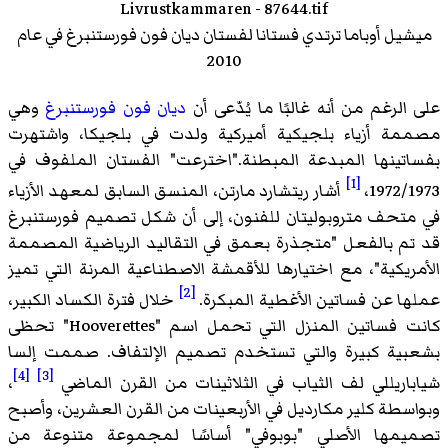
ميشيل أوباما ترتدي فستانا لفستان ديان فون فورستنبرغ في عام
2010
على الرغم من أنه غالبًا ما يُدّعى أن
ديان فون فورستنبرغ
وهي
مصممة أزياء بلجيكية أميركية ولدت في بلجيكا، واشتهرت
بفساتينها المبدعة المبطنة."اخترعت" الفستان الملفوف في
[1]
1972/1973،
أشار ريتشارد مارتن، المنسق السابق لمعهد الأزياء
في متحف متروبوليتان للفنون، إلى أن شكل تصميم فورستنبرغ
قد تم بالفعل "متجذرة بعمق في التقاليد الرياضية المصممة
الأمريكية"، مع اختيارها للأقمشة الاصطناعية المرنة التي تميز
[2]
عملها عن فساتين الأغطية المبكرة.
خلال فترة الكساد الكبير،
كانت فساتين المنزل التي تحمل اسم "Hooverettes" تحظى
بشعبية كبيرة والتي تستخدم تصميم الإلتفاف. صممت إلسا
[4]
[3]
شياباريللي لف الثياب في الثلاثينات من القرن الماضي
،
وبواسطة كلير مكارديل في الأربعينات من القرن العشرين، وأصبح
تصميمها الأصلي "بوبوفي" أساسًا لمجموعة متنوعة من