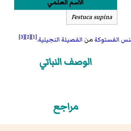
الاسم العلمي
Festuca supina
[3]
[2]
[1]
نس
الفستوكة
من
الفصيلة
النجيلية
.
الوصف النباتي
مراجع