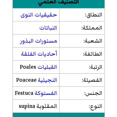
التصنيف العلمي
النطاق:
حقيقيات النوى
المملكة:
النباتات
الشعبة:
مستورات البذور
الطائفة:
أحاديات الفلقة
الرتبة:
القبئيات
Poales
الفصيلة:
النجيلية
Poaceae
الجنس:
الفستوكة
Festuca
النوع:
المقلوبة supina