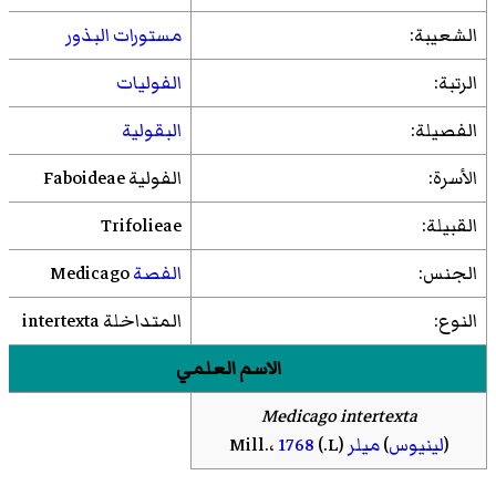
الشعيبة:
مستورات البذور
الرتبة:
الفوليات
الفصيلة:
البقولية
الأسرة:
الفولية Faboideae
القبيلة:
Trifolieae
الجنس:
الفصة
Medicago
النوع:
المتداخلة intertexta
الاسم العلمي
Medicago intertexta
(
لينيوس
)
ميلر
(L.) Mill.،
1768