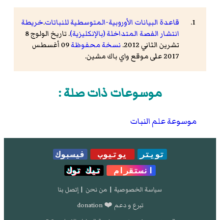
قاعدة البيانات الأوروبية-المتوسطية للنباتات
.
خريطة
انتشار الفصة المتداخلة (بالإنكليزية)
. تاريخ الولوج 8
تشرين الثاني 2012.
نسخة محفوظة
09 أغسطس
2017 على موقع واي باك مشين.
موسوعات ذات صلة :
موسوعة علم النبات
تويتر
يوتيوب
فيسبوك
انستقرام
تيك توك
سياسة الخصوصية
|
من نحن
|
إتصل بنا
تبرع و دعم ❤️ donation