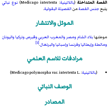
الفصة المتداخلة
(
باللاتينية
:
Medicago intertexta
)
نوع
نباتي
يتبع
جنس
الفصة
من
الفصيلة
البقولية
.
الموئل والانتشار
موطنها
بلاد الشام
ومصر
والمغرب العربي
وقبرص
وتركيا
واليونان
[1]
ومالطة
وإيطاليا
وفرنسا
وإسبانيا
والبرتغال
.
مرادفات للاسم العلمي
(
باللاتينية
:
Medicago polymorpha var. intertexta L.
)
الوصف النباتي
المصادر