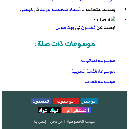
وسائط متعلقة بـ
أسماء شخصية عربية
في
كومنز
.
ابحث عن
فضلون
في
ويكاموس
.
موسوعات ذات صلة :
موسوعة لسانيات
موسوعة اللغة العربية
موسوعة العرب
تويتر
يوتيوب
فيسبوك
انستقرام
تيك توك
سياسة الخصوصية
|
من نحن
|
إتصل بنا