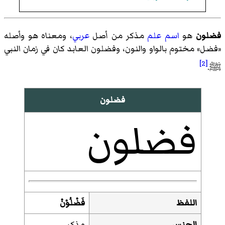
فضلون
هو
اسم
علم
مذكر من أصل
عربي
، ومعناه هو وأصله
«فضل» مختوم بالواو والنون، وفضلون العابد كان في زمان النبي
[2]
ﷺ
.
فضلون
فضلون
اللفظ
فَضْلُوْنْ
الجنس
مذكر