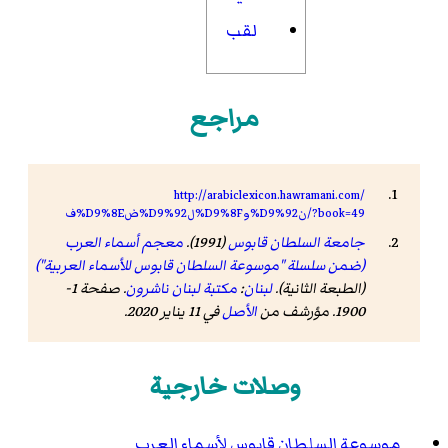
لقب
مراجع
http://arabiclexicon.hawramani.com/
ف%D9%8Eض%D9%92ل%D9%8Fو%D9%92ن/?book=49
جامعة السلطان قابوس
(1991).
معجم أسماء العرب
(ضمن سلسلة "موسوعة السلطان قابوس للأسماء العربية")
(الطبعة الثانية).
لبنان
:
مكتبة لبنان ناشرون
. صفحة 1-
1900. مؤرشف من
الأصل
في 11 يناير 2020
.
وصلات خارجية
موسوعة السلطان قابوس لأسماء العرب