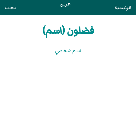
عريق
الرئيسية
بحث
فضلون (اسم)
اسم شخصي