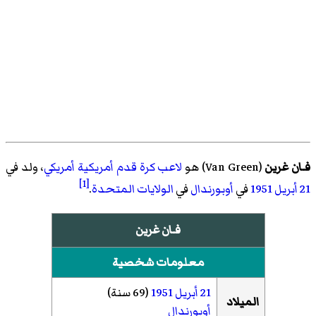
فـان غرين
(
Van Green
)‏ هو
لاعب كرة قدم أمريكية
أمريكي
، ولد في
[1]
21 أبريل
1951
في
أوبورندال
في
الولايات المتحدة
.
فـان غرين
معلومات شخصية
21 أبريل
1951
(69 سنة)
الميلاد
أوبورندال