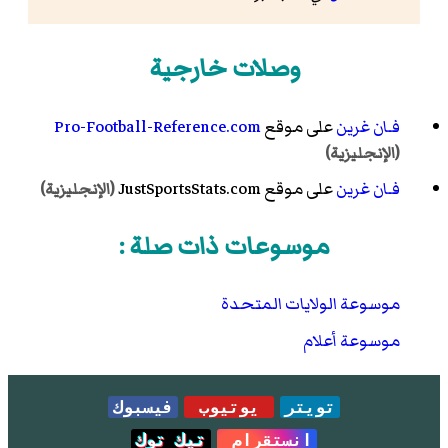
وصلات خارجية
فـان غرين
على موقع
Pro-Football-Reference.com
(الإنجليزية)
فـان غرين
على موقع JustSportsStats.com
(الإنجليزية)
موسوعات ذات صلة :
موسوعة الولايات المتحدة
موسوعة أعلام
تويتر
يوتيوب
فيسبوك
انستقرام
تيك توك