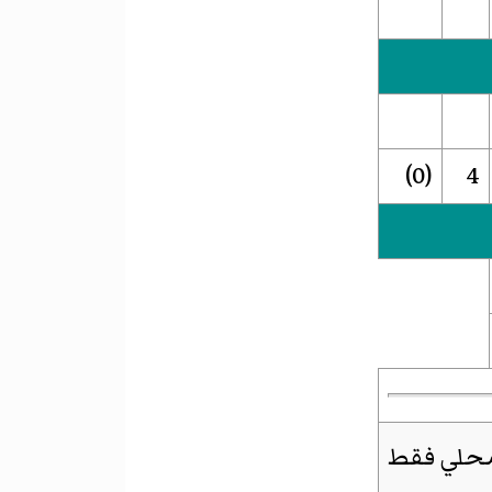
(0)
4
محلي
فقط