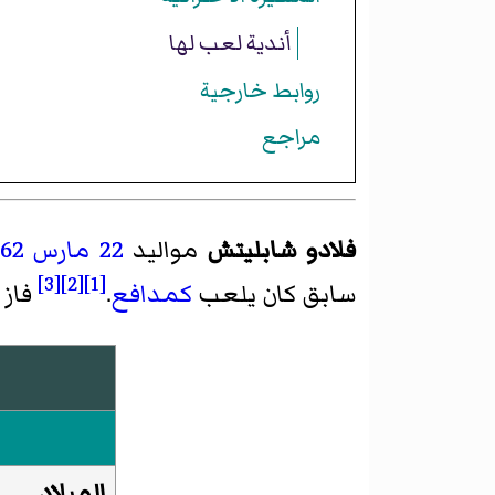
أندية لعب لها
روابط خارجية
مراجع
فلادو شابليتش
مواليد
22 مارس
962
[3]
[2]
[1]
سابق كان يلعب
كمدافع
.
فاز 
الميلاد