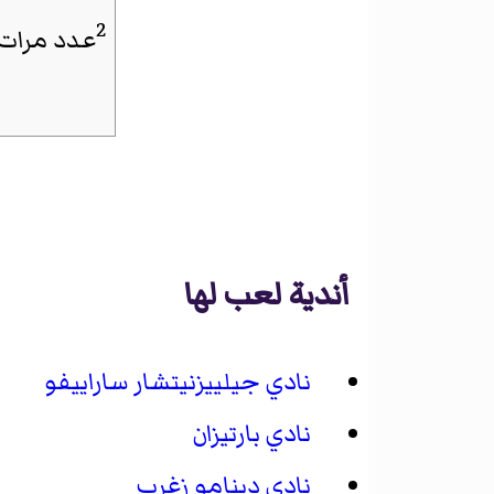
2
عدد مرات 
أندية لعب لها
نادي جيلييزنيتشار ساراييفو
نادي بارتيزان
نادي دينامو زغرب