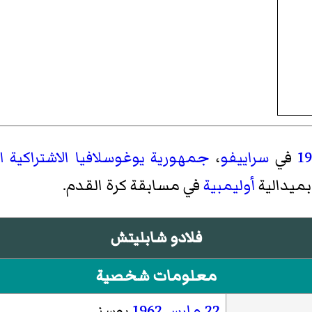
1
في
سراييفو
،
جمهورية يوغوسلافيا الاشتراكية ال
بميدالية
أوليمبية
في مسابقة كرة القدم.
فلادو شابليتش
معلومات شخصية
22 مارس
1962
بوسني