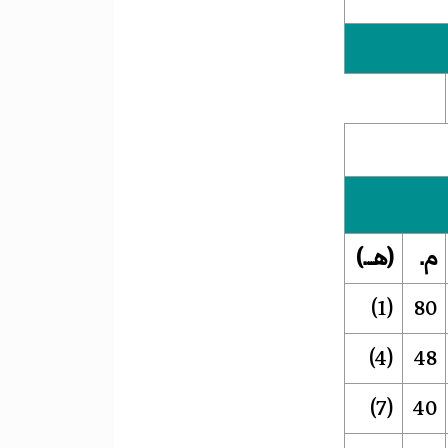
م.
(هـ.)
(1)
80
(4)
48
(7)
40