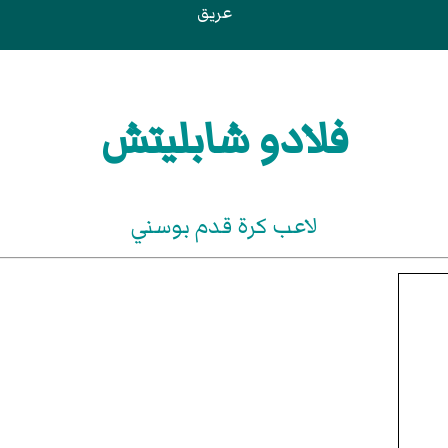
عريق
فلادو شابليتش
لاعب كرة قدم بوسني