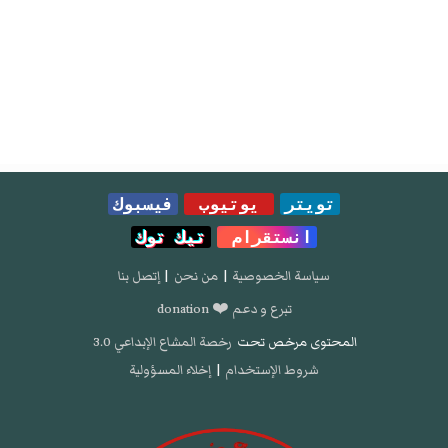
تويتر
يوتيوب
فيسبوك
انستقرام
تيك توك
سياسة الخصوصية
|
من نحن
|
إتصل بنا
تبرع و دعم ❤️ donation
المحتوى مرخص تحت
رخصة المشاع الإبداعي 3.0
شروط الإستخدام
|
إخلاء المسؤولية