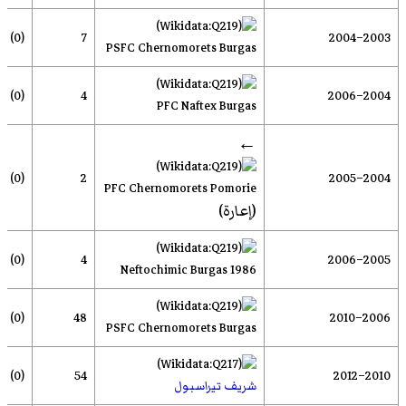
(0)
7
2003–2004
PSFC Chernomorets Burgas
(0)
4
2004–2006
PFC Naftex Burgas
←
(0)
2
2004–2005
PFC Chernomorets Pomorie
(إعارة)
(0)
4
2005–2006
Neftochimic Burgas 1986
(0)
48
2006–2010
PSFC Chernomorets Burgas
(0)
54
2010–2012
شريف تيراسبول