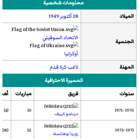
معلومات شخصية
الميلاد
28 أكتوبر
1949
الاتحاد السوفيتي
الجنسية
أوكرانيا
المهنة
لاعب كرة قدم
المسيرة الاحترافية
سنوات
فريق
مباريات
أهد
(4)
10
1970–1971
دينامو كييف
(18)
52
1971–1973
زوريا لوهانسك