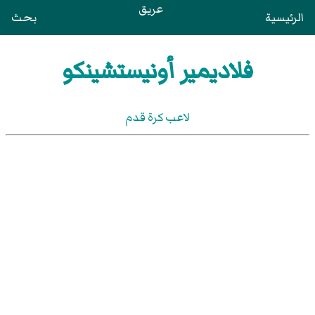
عريق
الرئيسية
بحث
فلاديمير أونيستشينكو
لاعب كرة قدم