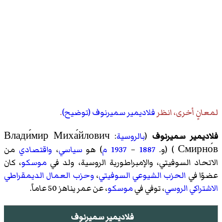
لمعانٍ أخرى، انظر
فلاديمير سميرنوف (توضيح)
.
فلاديمير سميرنوف
(
بالروسية
:
Влади́мир Миха́йлович
Смирно́в
)‏ (و.
1887
–
1937
م
) هو
سياسي
،
واقتصادي
من
الاتحاد السوفيتي، والإمبراطورية الروسية، ولد في
موسكو
، كان
عضوًا في
الحزب الشيوعي السوفيتي
،
وحزب العمال الديمقراطي
الاشتراكي الروسي
، توفي في
موسكو
، عن عمر يناهز 50 عاماً.
فلاديمير سميرنوف