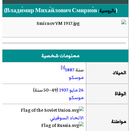
(
بالروسية
:
Влади́мир Миха́йлович Смирно́в
)‏
معلومات شخصية
[1]
سنة
1887
الميلاد
موسكو
26 مايو
1937
(49–50 سنة)
الوفاة
موسكو
الاتحاد السوفيتي
مواطنة