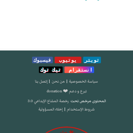
تويتر
يوتيوب
فيسبوك
انستقرام
تيك توك
سياسة الخصوصية
|
من نحن
|
إتصل بنا
تبرع و دعم ❤️ donation
المحتوى مرخص تحت
رخصة المشاع الإبداعي 3.0
شروط الإستخدام
|
إخلاء المسؤولية