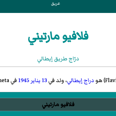
عريق
فلافيو مارتيني
درّاج طريق إيطالي
Flav
)‏ هو
دراج
إيطالي
، ولد في
13 يناير
1945
في Galliera Veneta في
فلافيو مارتيني