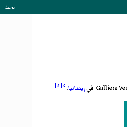
بحث
[3]
[2]
إيطاليا
.