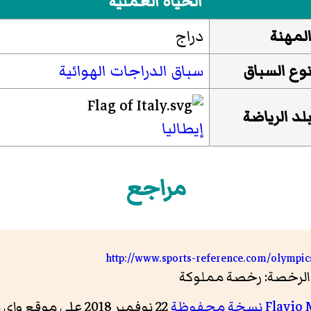
الحياة العملية
لمهنة
دراج
وع السباق
سباق الدراجات الهوائية
لد الرياضة
إيطاليا
مراجع
http://www.sports-reference.com/olympics
Flavio 
نسخة محفوظة
22 نوفمبر 2018 على موقع واي باك مشين.