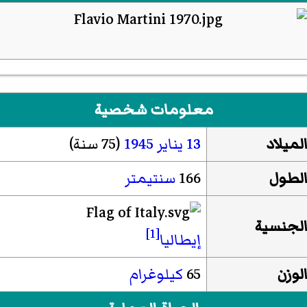
معلومات شخصية
لميلاد
13 يناير
1945
(75 سنة)
لطول
166
سنتيمتر
لجنسية
[1]
إيطاليا
لوزن
65
كيلوغرام