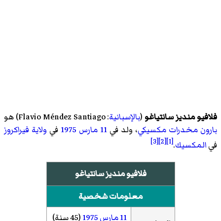
فلافيو منديز سانتياغو
(
بالإسبانية
:
Flavio Méndez Santiago
)‏ هو
بارون مخدرات
مكسيكي
، ولد في
11 مارس
1975
في
ولاية فيراكروز
[3]
[2]
[1]
في
المكسيك
.
فلافيو منديز سانتياغو
معلومات شخصية
11 مارس
1975
(45 سنة)