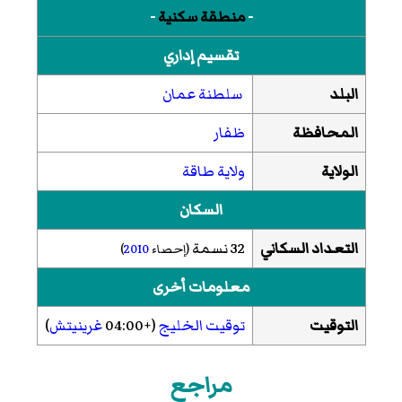
-
منطقة سكنية
-
تقسيم إداري
البلد
سلطنة عمان
المحافظة
ظفار
الولاية
ولاية طاقة
السكان
التعداد السكاني
32 نسمة
(إحصاء
2010
)
معلومات أخرى
التوقيت
توقيت الخليج
(+04:00
غرينيتش
)
مراجع