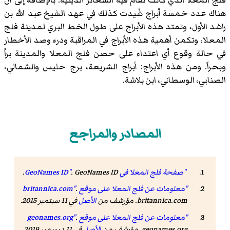
هناك عدد خمسة أبراج شُيدت كذلك في عهد الشيخ عبد الله بن
راشد الأول، وتمتد هذه الأبراج على طول الخط البري لمدينة فلج
المعلا، وتكمن أهمية هذه الأبراج في المراقبة ودرء وصد الأخطار
في حالة وقوع أي اعتداء على حصن فلج المعلا والمدينة براً
وبحراً. ومن هذه الأبراج: أبراج الشريعة، برج حليس والشمالي،
الصنابي، الوسطاني، ابن بلاشة.
المصادر والمراجع
"صفحة فلج المعلا في GeoNames ID"
GeoNames ID
.
.
"معلومات عن فلج المعلا على موقع britannica.com"
.
britannica.com. مؤرشف من
الأصل
في 11 سبتمبر 2015.
"معلومات عن فلج المعلا على موقع geonames.org"
.
geonames.org. مؤرشف من
الأصل
في 11 ديسمبر 2019.