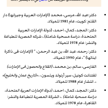
دکتر:عبد الله، مرسی، محمد (الإمارات العربیة وجیرانها) دار
القلم: کویت، عام 1981 للميلاد.
دکتر: المجد، کمال، احمد، (دولة الإمارات العربیة
المتحدة، دراسة مسحیة شاملة).، شرکه المصریة للطباعة
والنشر: عام 1978 للميلاد.
دکتر: رحمه، عبد الله، بن عبد الرحمن، “ (الإمارات فی ذاکرة
ابنائها) “، عام 1990 للميلاد.
الفارسی، سالم، بن محمد،
(القلاع والحصون فی الإمارات)
لفتنانت کونیل، سیر آرنولد ویلسون، ،
«(تاریخ عمان والخلیج)»
،. انتشار عام 1988 للميلاد.
دکتر: المجد، کمال، احمد،
(دولة الإمارات العربیة المتحدة،
دراسة مسحیة شاملة)
.، الشركة المصریة للطباعة والنشر:
القاهرة، عام 1978 للميلاد.