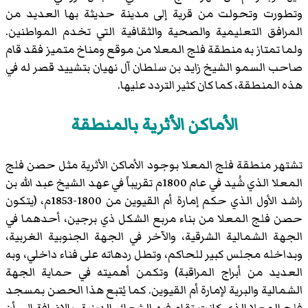
وتطورت وتحولت من قرية إلى مدينة حديثة بها العديد من
المرافق التعليمية والصحية والثقافية التي تخدم المواطنين.
ولما تمتاز به منطقة فلج المعلا من موقع ومناخ متميز فقد قام
صاحب السمو الشيخ زايد بن سلطان آل نهيان بتشييد قصر له في
هذه المنطقة، كما كان كثير التردد عليها.
الأماكن الأثرية بالمنطقة
تشتهر منطقة فلج المعلا بوجود الأماكن الأثرية مثل حصن فلج
المعلا الذي شُيد في عام 1800م تقريباً في عهد الشيخ عبد الله بن
راشد الأول الذي حكم إمارة أم القيوين من 1800-1853م، (يتكون
حصن فلج المعلا من بناء مربع الشكل ذي برجين، أحدهما في
الجهة الشمالية الشرقية، والآخر في الجهة الجنوبية الغربية،
وبداخله مجلس كبير للحاكم، وتطل ردهاته على فناء داخلي، وبه
العديد من أبراج المراقبة) وتكمن أهميته في حماية الجهة
الشمالية والبرية لإمارة أم القيوين. كما يُتبع هذا الحصن بمسجد
فلج المعلا الذي كانت تقام فيه الشعائر الدينية. بالإضافة إلى أن