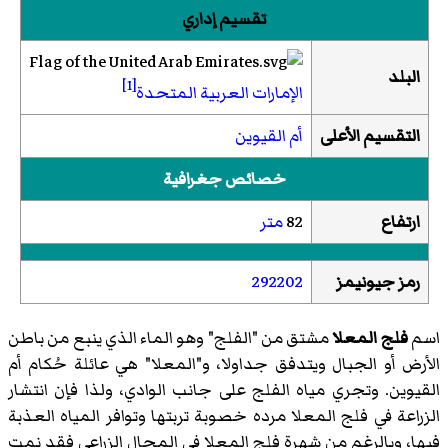
تقسيم إداري
البلد
[1]
الإمارات العربية المتحدة
التقسيم الأعلى
أم القيوين
خصائص جغرافية
ارتفاع
82
متر
رمز جيونيمز
292202
اسم
فلج المعلا
مشتق من "
الفلج
" وهو الماء الذي ينبع من باطن
الأرض أو الجبال ويتدفق جداولا، و"المعلا" هي عائلة حُكام أم
القيوين. وتجري مياه الفلج على جانب الوادي، ولذا فإن انتشار
الزراعة في فلج المعلا مرده خصوبة تربتها وتوافر المياه العذبة
فيها، وبالرغم من شهرة فلج المعلا في المجال الزراعي فقد نمت