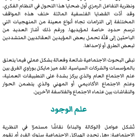
ونظرية التفاعل الرمزي أول ضحايا هذا التحول في النظام الفكري.
وقد أدّت القضايا الفلسفية الماثلة خلف هذه المواقف
المختلفة إلى التزامات تجاه أنواع معينة من المنهجيات التي
ترسم حدود خاصة لمؤيديها. ورغم ذلك أشارَ العديد من
الباحثين إلى قلّة تحمل بعض المؤيدين العقائديين المتشددين
لبعض الطرق أو لإحداها.
تبقى البحوث الاجتماعية شائعة وفعالة بشكل عملي فيما يتعلق
بالمؤسسات والشركات السياسية. لقد ميز مايكل بوراوي الفرق بين
علم الاجتماع العام والذي يركز بشدة على التطبيقات العملية،
وعلم الاجتماع الأكاديمي أو المهني والذي يتضمن الحوار
والنقاشات بين علماء الاجتماع والفلاسفة الآخرين.
علم الوجود
تُشكل عوامل (الوكالة والبناء) نقاشًا مستمرًا في النظرية
الاجتماعية: «هل تحدد الهياكل الاجتماعية سلوك الفرد أم تقوم