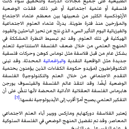
الطبيعية على جميع مجالات الدراسة والتحقيق سواء كانت
فلسفية أو علمية اجتماعية أو غير ذلك. فقدَت الوضعية
الأرثوذكسية الكثير من شعبيتها بين معظم علماء الاجتماع
والمؤرخين منذ فترة طويلة. يدركُ علماء العلوم الاجتماعية
والفيزيائية اليوم التأثير السيء الذي نتج عن تحيز الباحثين والقيود
الهيكلية في تلك العلوم. وقد تم تبسيط النظرة المشككة في
المنهج العلمي من خلال ضعف الفلسفة الاستنتاجية للعلم
بشكل عام من قبل فلاسفة مثل توماس كوهن وحركات فلسفية
جديدة مثل الواقعية النقدية
والبراغماتية
المحدثة. وقد تبنى
التكنوقراطيون (مؤيدو حكومة الكفاءات الذين يؤمنون بحتمية
التقدم الاجتماعي من خلال العلم والتكنولوجيا) الفلسفة
الوضعية أيضًا. وقد انتقدَ عالم الفلسفة والفيلسوف يورجن
هابرماس الفلسفة العقلانية الأداتية المحضة لأنها تنصُّ على أن
[7]
التفكير العلمي يصبح أمرًا أقرب إلى الأيديولوجية نفسها.
يُعتبر الفلاسفة دوركهايم وماركس وويبر آباء العلم الاجتماعي
المعاصر. وقد تم تفضيل المنهج الوضعي في الفلسفة السلوكية
في علم النفس على مر التاريخ.