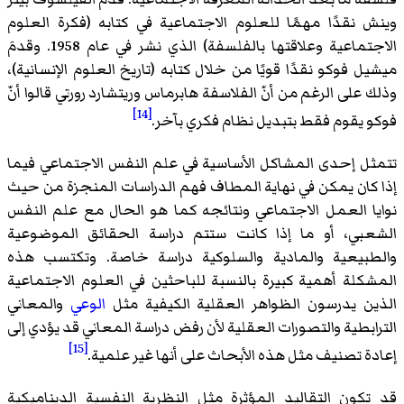
وينش نقدًا مهمًا للعلوم الاجتماعية في كتابه (فكرة العلوم
الاجتماعية وعلاقتها بالفلسفة) الذي نشر في عام 1958. وقدمَ
ميشيل فوكو نقدًا قويًا من خلال كتابه (تاريخ العلوم الإنسانية)،
وذلك على الرغم من أنّ الفلاسفة هابرماس وريتشارد رورتي قالوا أنّ
[14]
فوكو يقوم فقط بتبديل نظام فكري بآخر.
تتمثل إحدى المشاكل الأساسية في علم النفس الاجتماعي فيما
إذا كان يمكن في نهاية المطاف فهم الدراسات المنجزة من حيث
نوايا العمل الاجتماعي ونتائجه كما هو الحال مع علم النفس
الشعبي، أو ما إذا كانت ستتم دراسة الحقائق الموضوعية
والطبيعية والمادية والسلوكية دراسة خاصة. وتكتسب هذه
المشكلة أهمية كبيرة بالنسبة للباحثين في العلوم الاجتماعية
الذين يدرسون الظواهر العقلية الكيفية مثل
الوعي
والمعاني
الترابطية والتصورات العقلية لأن رفض دراسة المعاني قد يؤدي إلى
[15]
إعادة تصنيف مثل هذه الأبحاث على أنها غير علمية.
قد تكون التقاليد المؤثرة مثل النظرية النفسية الديناميكية