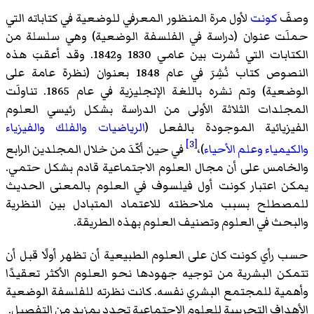
وصفَ
كونت
لأول مرة المنظور المعرفي للوضعية في كتاباته التي
حملَت عنوان (دراسة في الفلسفة الوضعية) وهي سلسلة من
الكتابات التي نُشرت بين عامي 1830 و1842. وقد أعقبَ هذه
النصوص كتاب نُشِرَ في عام 1848 بعنوان (نظرة عامة على
الوضعية) وتم نشره باللغة الإنجليزية في عام 1865. تناولَت
المجلدات الثلاثة الأولى من الدراسة بشكل رئيسي العلوم
الفيزيائية الموجودة بالفعل (
الرياضيات
والفلك
والفيزياء
[3]
والكيمياء
وعلم الأحياء
)،
في حين أكّدَ من خلال المجلدين الرابع
والخامس على أن مجال العلوم الاجتماعية قادم بشكل حتمي.
يمكن اعتبار كونت أول فيلسوف في العلوم بالمعنى الحديث
للمصطلح بسبب ملاحظته للاعتماد المتبادل بين النظرية
والبحث في العلوم وتصنيف العلوم بهذه الطريقة.
حسب رأي كونت كان على العلوم الطبيعية أن تظهر أولًا قبل أن
تتمكن البشرية من توجيه جهودها نحو العلوم الأكثر تعقيدًا
وأهمية للمجتمع البشري نفسه. كانت نظرته للفلسفة الوضعية
الأهداف التجريبية للعلوم الاجتماعية تحدد بمزيد من التفصيل.