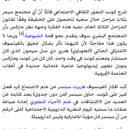
شرح كونت التطور الثقافي-الاجتماعي قائلًا أنّ أي مجتمع سيمر
بثلاث مراحل خلال سعيه للحصول على الحقيقة وفقّا لقانون
المراحل الثلاثة العام. تشبه هذه الفكرة وجهة نظر ماركس بأن
[4]
المجتمع البشري سوف يتقدم نحو قمة
الشيوعية
.
وربما لا
يكون هذا مفاجئًا لأن كليهما تأثر بشكل عميق بالفيلسوف
الاشتراكي المثالي (الطوباوي) هنري دي سان سيمون الذي كان
مستشار ومعلم كونت في وقت واحد. كان كل من كونت وماركس
ينويان تطوير إيديولوجيا علمية علمانية جديدة في أعقاب
العلمنة الأوروبية.
أتت افكار الفيلسوف
هربرت سبنسر
عن علم الاجتماع كرد فعل
كبير على كونت. حاول سبنسر (من دون جدوى) بعد كتابته عن
العديد من الاكتشافات في
علم الأحياء التطوري
إعادة صياغة
صفات ما نسميه اليوم النظرية الداروينية الاجتماعية (على الرغم
من أن سبنسر كان مؤيدًا للاماركية وليس الداروينية).