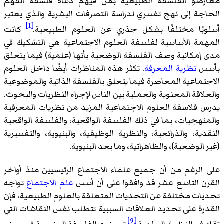
معارضو الفلسفة الطبيعية بمن فيهم دعاة فلسفة الفهم
الحاجة إلى نهج تفسري لدراسة التصرفات البشرية والذي يعتبر
[1]
أسلوبًا مختلفًا بشكل جذري عن العلوم الطبيعية.
كانت
المهمة الأساسية لفلسفة العلوم الاجتماعية هي التشكيك في
مدى إمكانية وصف الفلسفة الوضعية بأنها (علمية) فيما يتعلق
بأسس
نظرية المعرفة
. تكثر هذه المناظرات أيضًا داخل العلوم
الاجتماعية المعاصرة فيما يتعلق بالفلسفة الذاتية والموضوعية
والعلاقة المعنوية والعملية بين الناس لإجراء النظريات والبحوث.
يدرس فلاسفة العلوم الاجتماعية المزيد من نظريات المعرفية
والمنهجيات، بما في ذلك الفلسفة الواقعية، والفلسفة الواقعية
النقدية، والذرائعية، والنظرية الوظيفية، والبنيوية، والتفسيرية
(غير الوضعية)، والظاهراتية، وما بعد البنيوية.
على الرغم من أن جميع علماء الاجتماع الرئيسيين منذ أواخر
القرن التاسع عشر قد وافقوا على أن أسس
علم الاجتماع
تواجه
تحديات مختلفة عن التحديات المتعلقة بالعلوم الطبيعية، فإن
القدرة على تحديد العلاقات السببية تتطلب نفس النقاشات التي
[9]