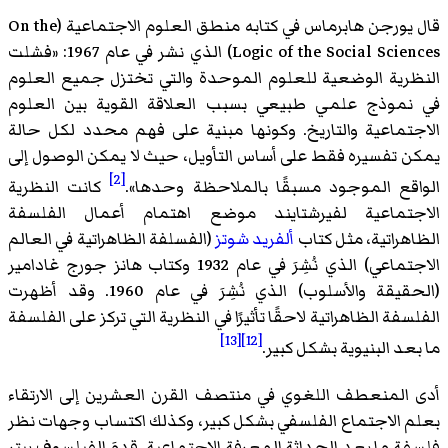
قال يورجن هابرماس في كتابه منطق العلوم الاجتماعية (On the
Logic of the Social Sciences) الذي نشر في عام 1967: «فشلت
النظرية الوضعية للعلوم الموحدة والتي تختزل جميع العلوم
في نموذج علمي طبيعي بسبب العلاقة القوية بين العلوم
الاجتماعية والتاريخ. وكونها مبنية على فهم محدد لكل حالة
يمكن تفسيره فقط على أساس التأويل، حيث لا يمكن الوصول إلى
[2]
الواقع الموجود مسبقًا بالملاحظة وحدها».
كانت النظرية
الاجتماعية لفيرشتايند موضع اهتمام أعمال الفلسفة
الظاهراتية، مثل كتاب
ألفريد شوتز
(الفسلفة الظاهراتية في العالم
الاجتماعي) الذي نُشِرَ في عام 1932 وكتاب هانز جورج غادامير
(الحقيقة والأسلوب) الذي نُشِرَ في عام 1960. وقد أظهرت
الفلسفة الظاهراتية لاحقًا تأثيرًا في النظرية التي تركز على الفلسفة
[13]
[12]
ما بعد البنيوية بشكل كبير.
أدى المنعطف اللغوي في منتصف القرن العشرين إلى الارتقاء
بعلم الاجتماع الفلسفي بشكل كبير، وكذلك اكتساب وجهات نظر
فلسفة ما بعد الحداثة المعرفة الاجتماعية. قدمَ الفيلسوف بيتر