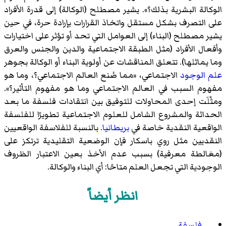
الوكالة البشرية بذلك؟». يشير مصطلح (الوكالة) إلى قدرة الأفراد
على التصرف بشكل مستقل واتخاذ القرارات بإرادة حرة، في حين
يشير مصطلح (البناء) إلى العوامل التي تحد أو تؤثر على اختيارات
وأفعال الأفراد (مثل الطبقة الاجتماعية والدين والجنس والعرق
وما يماثلها). تتعلق المناقشات عن أولوية البناء أو الوكالة بجوهر
علم الوجود
الاجتماعي، «مما صُنع العالم الاجتماعي؟، وما هو
مفهوم السبب في العالم الاجتماعي وما هو مفهوم التأثير؟».
ومثّلَت إحدى المحاولات للتوفيق بين انتقادات فلسفة ما بعد
الحداثة والمشروع الشامل للعلوم الاجتماعية تطويرًا للفلسفة
الواقعية النقدية خاصة في
بريطانيا
. بالنسبة للفلاسفة الواقعيين
النقديين مثل روي باسكار فإن الوضعية التقليدية ترتكز على
(مغالطة معرفية) بسبب عدم الأخذ بعين الاعتبار الظروف
الوجودية التي تجعل العلم متاحًا: أي البناء والوكالة.
انظر أيضاً
فلسفة