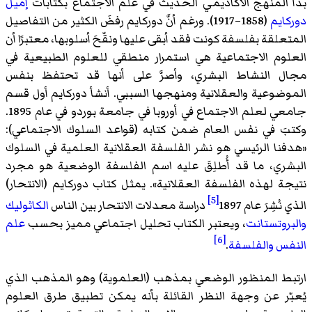
بدأ المنهج الأكاديمي الحديث في علم الاجتماع بكتابات
إميل
دوركايم
(1858–1917). ورغم أنَّ دوركايم رفضَ الكثير من التفاصيل
المتعلقة بفلسفة كونت فقد أبقى عليها ونقّحَ أسلوبها، معتبرًا أن
العلوم الاجتماعية هي استمرار منطقي للعلوم الطبيعية في
مجال النشاط البشري، وأصرَّ على أنها قد تحتفظ بنفس
الموضوعية والعقلانية ومنهجها السببي. أنشأ دوركايم أول قسم
جامعي لعلم الاجتماع في أوروبا في جامعة بوردو في عام 1895.
وكتبَ في نفس العام ضمن كتابه (قواعد السلوك الاجتماعي):
«هدفنا الرئيسي هو نشر الفلسفة العقلانية العلمية في السلوك
البشري، ما قد أُطلِقَ عليه اسم الفلسفة الوضعية هو مجرد
نتيجة لهذه الفلسفة العقلانية». يمثل كتاب دوركايم (الانتحار)
[5]
الذي نُشِرَ عام 1897
دراسة معدلات الانتحار بين الناس
الكاثوليك
والبروتستانت
، ويعتبر الكتاب تحليل اجتماعي مميز بحسب
علم
[6]
النفس
والفلسفة
.
ارتبط المنظور الوضعي بمذهب (العلموية) وهو المذهب الذي
يُعبّر عن وجهة النظر القائلة بأنه يمكن تطبيق طرق العلوم