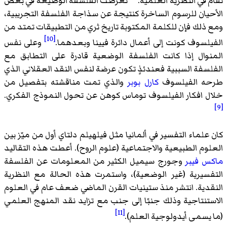
تقام في النظرية العلمية.
تعرضت الفلسفة الوضيعة في بعض
الأحيان للرسوم الساخرة كنتيجة عن سذاجة الفلسفة التجريبية،
ومع ذلك فإن للكلمة المكتوبة تاريخ ثري من التطبيقات تمتد من
[10]
الفيلسوف كونت إلى أعمال دائرة فيينا وبعدهما.
وعلى نفس
المنوال إذا كانت الفلسفة الوضعية قادرة على التطابق مع
الفلسفة السببية فعندئذٍ تكون عرضة لنفس النقد العقلاني الذي
طرحه الفيلسوف
كارل بوبر
والذي تمت مناقشته بتفصيل من
خلال افكار الفيلسوف توماس كوهن عن تحول النموذج الفكري.
[9]
كان علماء التفسير في ألمانيا مثل فيلهيلم دلتاي أول من ميّز بين
العلوم الطبيعية والاجتماعية (علوم الروح). أعطت هذه التقاليد
ماكس فيبر
وجورج سيميل الكثير من المعلومات عن الفلسفة
التفسيرية (غير الوضعية)، واستمرت هذه الحالة مع النظرية
النقدية. انتشر منذ ستينيات القرن الماضي ضعف عام في العلوم
الاستنتاجية وذلك جنبًا إلى جنب مع تزايد نقد المنهج العلمي
[11]
(ما يسمى أيدولوجية العلم).