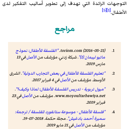
التوجهات الرائدة التي تهدف إلى تطوير أساليب التفكير لدى
[5]
[1]
الأطفال.
مراجع
toriom.com (2016-05-21).
"الفلسفة للأطفال: نموذج
ماتيو ليبمان (1)"
.
شبكة زدني
. مؤرشف من
الأصل
في 13
مارس 2019
.
"تعليم الفلسفة للأطفال في بعض التجارب الدولية"
.
الشرق
الأوسط
. مؤرشف من
الأصل
في 4 فبراير 2017
.
"ميول تربوية - تدريس الفلسفـة للأطفال: لماذا وكيف؟"
.
www.moyoultarbawiya.net
. مؤرشف من
الأصل
في 23
فبراير 2019
.
"فلسفة للأطفال - موسوعة ستانفورد للفلسفة / ترجمة:
سميرة أحمد بادغيش"
.
مجلة حكمة
. 2018-07-19.
مؤرشف من
الأصل
في 21 مايو 2019
.