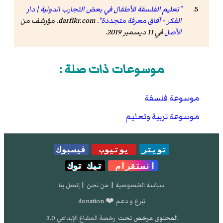
"تعليم الفلسفة للأطفال في بعض التجارب الدولية | دار
الفكر - آفاق معرفة متجددة"
.
darfikr.com
. مؤرشف من
الأصل
في 11 ديسمبر 2019
.
موسوعات ذات صلة :
موسوعة فلسفة
موسوعة تربية وتعليم
تويتر
يوتيوب
فيسبوك
انستقرام
تيك توك
سياسة الخصوصية
|
من نحن
|
إتصل بنا
تبرع و دعم ❤️ donation
المحتوى مرخص تحت
رخصة المشاع الإبداعي 3.0