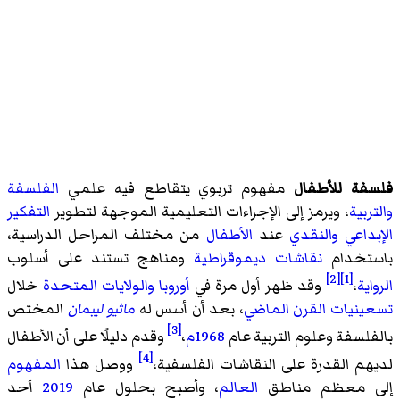
فلسفة للأطفال
مفهوم تربوي يتقاطع فيه علمي
الفلسفة
والتربية
، ويرمز إلى الإجراءات التعليمية الموجهة لتطوير
التفكير
الإبداعي
والنقدي
عند
الأطفال
من مختلف المراحل الدراسية،
باستخدام
نقاشات
ديموقراطية
ومناهج تستند على أسلوب
[2]
[1]
الرواية
،
وقد ظهر أول مرة في
أوروبا
والولايات المتحدة
خلال
تسعينيات
القرن الماضي
، بعد أن أسس له
ماثيو ليبمان
المختص
[3]
بالفلسفة وعلوم التربية عام
1968م
،
وقدم دليلًا على أن الأطفال
[4]
لديهم القدرة على النقاشات الفلسفية،
ووصل هذا
المفهوم
إلى معظم مناطق
العالم
، وأصبح بحلول عام
2019
أحد