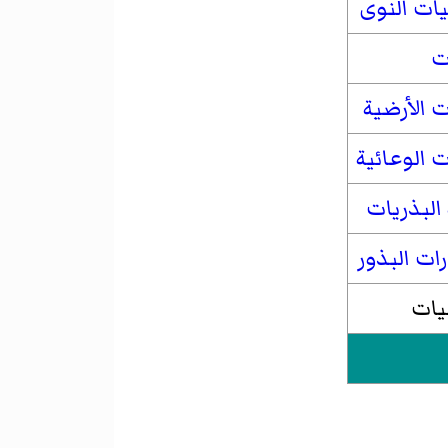
ات النوى
ات
ت الأرضية
ت الوعائية
البذريات
ت البذور
يات