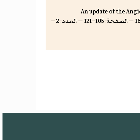
 An update of the Angiosperm Phylogeny Group
classification for the orders and families of flowering plants: APG III — المجلد: 161 — الصفحة: 105–121 — العدد: 2 —