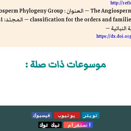
http://re
— المؤلف: The Angiosperm Phylogeny Group — العنوان :
النباتية —
https://dx.doi.o
موسوعات ذات صلة :
تويتر
يوتيوب
فيسبوك
انستقرام
تيك توك