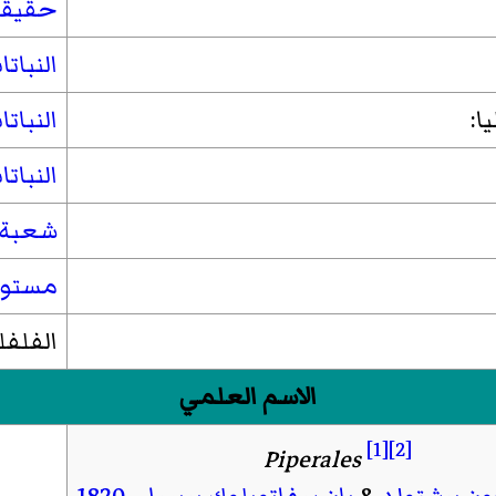
حقيقي
النبات
ا:
النباتا
النباتا
شعبة 
مستورا
الفلفل
الاسم العلمي
[1]
[2]
Piperales