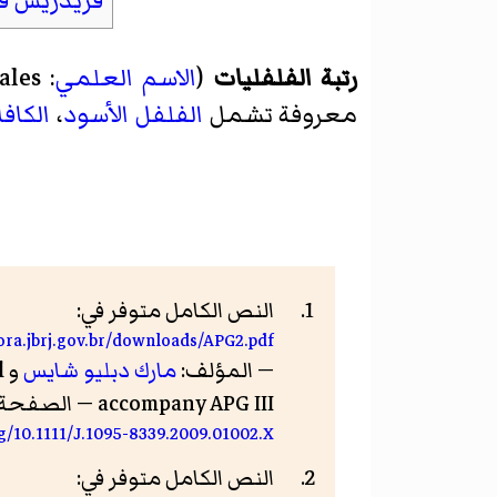
فريدريش ف
رتبة الفلفليات
(
الاسم العلمي
:
ales
معروفة تشمل
الفلفل الأسود
،
الكافا
النص الكامل متوفر في:
flora.jbrj.gov.br/downloads/APG2.pdf
— المؤلف:
مارك دبليو شايس
accompany APG III — الصفحة: 123 — نشر في: مجلة الجمعية اللينيانية النباتية —
rg/10.1111/J.1095-8339.2009.01002.X
النص الكامل متوفر في: