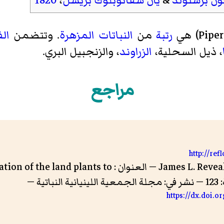
ون برشتولد
&
يان سفاتوبلوك بريسل
،
1820
Piper
) هي
رتبة
من
النباتات المزهرة
. وتتضمن
ال
،
ذيل السحلية
،
الزراوند
،
والزنجبيل البري
.
مراجع
http://re
و James L. Reveal — العنوان : nd plants to
https://dx.doi.o