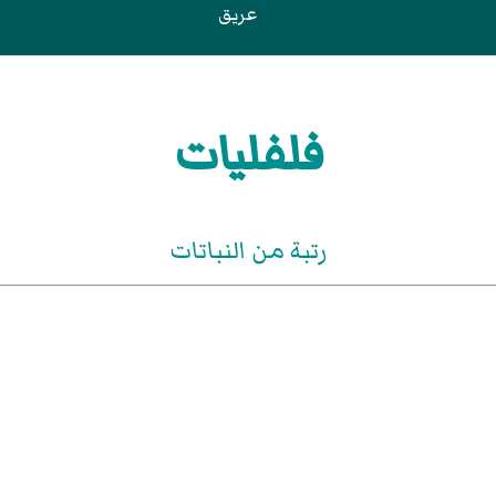
عريق
فلفليات
رتبة من النباتات