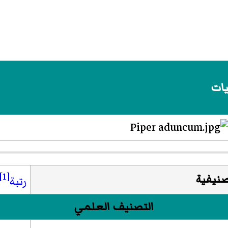
يات
[1]
صنيفية
رتبة
التصنيف العلمي