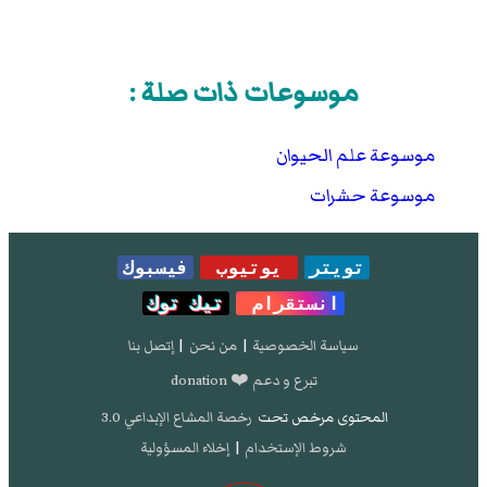
موسوعات ذات صلة :
موسوعة علم الحيوان
موسوعة حشرات
تويتر
يوتيوب
فيسبوك
انستقرام
تيك توك
سياسة الخصوصية
|
من نحن
|
إتصل بنا
تبرع و دعم ❤️ donation
المحتوى مرخص تحت
رخصة المشاع الإبداعي 3.0
شروط الإستخدام
|
إخلاء المسؤولية