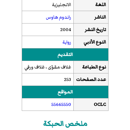
اللغة
الانجليزية
الناشر
راندوم هاوس
تاريخ النشر
2004
النوع الأدبي
رواية
التقديم
نوع الطباعة
غلاف مقوّى ، غلاف ورقي
عدد الصفحات
253
المواقع
55665550
OCLC
ملخص الحبكة