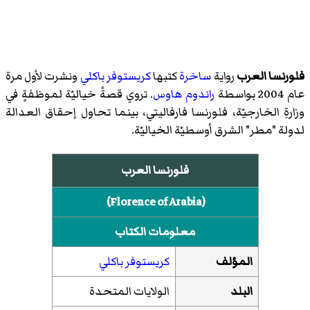
فلورنسا العرب
رواية
ساخرة
كتبها
كريستوفر باكلي
ونشرت لأول مرة
عام 2004 بواسطة
راندوم هاوس
. تروي قصةً خياليّة لموظفةٍ في
وزارةِ الخارجيّة، فلورنسا فارفاليتي، بينما تحاول إحقاق العدالة
لدولة "مطر" الشرق أوسطيّة الخياليّة.
فلورنسا العرب
(
Florence of Arabia
)‏
معلومات الكتاب
المؤلف
كريستوفر باكلي
البلد
الولايات المتحدة