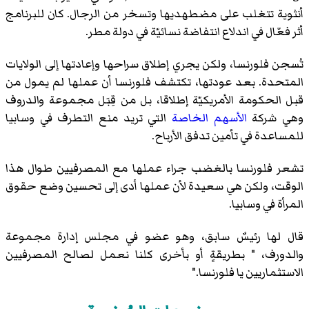
أنثوية تتغلب على مضطهديها وتسخر من الرجال. كان للبرنامج
أثر فعّال في اندلاع انتفاضة نسائيّة في دولة مطر.
تُسجن فلورنسا، ولكن يجري إطلاق سراحها وإعادتها إلى الولايات
المتحدة. بعد عودتها، تكتشف فلورنسا أن عملها لم يمول من
قبل الحكومة الأمريكيّة إطلاقا، بل من قِبَل مجموعة والدروف
وهي شركة
الأسهم الخاصة
التي تريد منع التطرف في وسابيا
للمساعدة في تأمين تدفق الأرباح.
تشعر فلورنسا بالغضب جراء عملها مع المصرفيين طوال هذا
الوقت، ولكن هي سعيدة لأن عملها أدى إلى تحسين وضع حقوق
المرأة في وسابيا.
قال لها رئيسٌ سابق، وهو عضو في مجلس إدارة مجموعة
والدورف، " بطريقةٍ أو بأخرى كلنا نعمل لصالح المصرفيين
الاستثماريين يا فلورنسا."