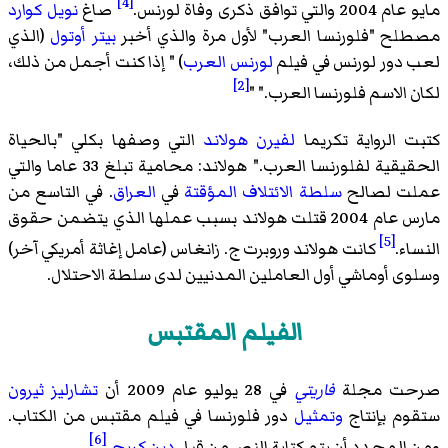
[4]
مايو عام 2004 والتي توافق ذكرى وفاة لورنس.
صاغ
نويل كوارد
مصطلح "فلورنسا العرب" لأول مرة والذي أخبر
بيتر أوتول
(الذي
لعب دور لورنس في فيلم
لورنس العرب
) " إذا كنت أجمل من ذلك،
[2]
لكان الاسم فلورنسا العرب." "
كتبت الرواية تكريما
لفيرن هولاند
التي وصفها بكلي "بالحياة
الحقيقية لفلورنسا العرب." هولاند: محامية تبلغ 33 عاما والتي
عملت لصالح
سلطة الائتلاف المؤقتة
في
العراق
. في التاسع من
مارس عام 2004 قتلت هولاند بسبب عملها الذي يتضمن حقوق
[5]
النساء.
كانت هولاند وروبرت ج. زانغاس (عامل إغاثة أمريكي آخر)
وسلوى أوماشي أول العاملين المدنيين لدى سلطة الاحتلال.
الفيلم المقتبس
صرحت مجلة
فاريتي
في 28 يوليو عام 2009 أن
تشارليز ثيرون
ستقوم بإنتاج
وتمثيل
دور فلورنسا في فيلم مقتبس من الكتاب.
[6]
ومن المحدد أن يتم كتابة النص من قبل
دين كريج
.