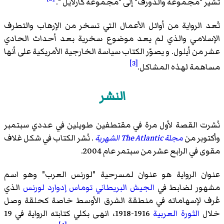
تشير "مجموعة والدورف" إلى "مجموعة كارلايل ".
تُعد الرواية من أوائل الأعمال التي تسخر من الإرهاب والتطرف
الإسلامي والذي لم يعد موضوع سخرية بعد أحداث الحادي
عشر من أيلول. و يصوّر الكتاب سياسة الخارجية الأمريكية على أنها
[3]
مساهمة لهذه المشاكل.
النشر
نُشرت القصة لأول مرة في مقتطفين طويلين في عددي سبتمبر
وأكتوبر من
مجلة The Atlantic الشهرية
. نُشر الكتاب في شكل غلاف
مقوى في الرابع عشر من سبتمر عام 2004.
عنوان الرواية هو عنوان لمسرحية "لورنس العرب" وهو اسم
مشهور لضابط في
الجيش البريطاني
توماس إدوارد لورنس
الذي
عُرف لإسهاماته في منطقة الشرق الأوسط خاصة كحلقة وصل
خلال
الثورة العربية
1916-1918، انهى بكلي كتابته الرواية في 19