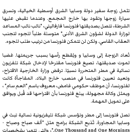
تثمل زوجة سفير دولة وسابيا الشرق أوسطية الخيالية، وتسرق
سيارة زوجها وتقود بها خارج المجمع. وعندما تقبض عليها
الشرطة، تتصل بصديقتها فلورنسا فارفاليتي، "نائب نائب المساعد
لوزارة الدولة لشؤون الشرق الأدنى" متوسلة طلباً للجوء لتجنب
العقاب القاسي. ولكن لن تتمكن فلورنسا من ترتيب طلب للجوء.
تُعاد الزوجة إلى وسابيا و ويُقطَع رأسها بسبب جريمتها. غضبا
لموت صديقتها، تصيغ فلورنسا مقترحًا لإدخال شبكة تلفزيون
نسائية في مطر المتحررة نسبيًا. ترفض وزارة الخارجية الاقتراح،
وتعيد تعيين فلورنسا في منصب خارج البلاد. المفاجأة كانت
لفلورنسا، أن موظف حكومي غامض، معروف باسم "العم سام" ،
ويمثل وكالة مجهولة، يبلغ فلورنسا بأن اقتراحها قد قُبل ويوافق
على تمويل المهمة.
تصل فلورنسا إلى مطر وتؤسس شبكة تليفزيونية نسائية تبث في
وسابيا المجاورة. تُذيع الشبكة برامج مثل "ألف صباح وصباح -
One Thousand and One Mornings,"، والتي تتميز بشخصيات