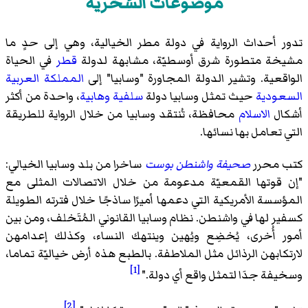
موضوعات السُخرية
تدور أحداث الرواية في دولة مطر الخيالية، وهي إلى حدٍ ما
مشيخة متطورة شرق أوسطيّة، مشابهة لدولة
قطر
في الحياة
الواقعية. وتشير الدولة المجاورة "وسابيا" إلى
المملكة العربية
السعودية
حيث تمثل وسابيا دولة
سلفية وهابية
، واحدة من أكثر
أشكال
الاسلام
محافظة، تُنتقد وسابيا من خلال الرواية للطريقة
التي تعامل بها نسائها.
كتب محرر
صحيفة واشنطن بوست
ساخرا من بلد وسابيا الخيالي:
"إن قوتها القمعيّة مدعومة من خلال الاتصالات المثلى مع
المؤسسة الأمريكية التي دعمها أميرًا ساذجًا خلال فترته الطويلة
كسفير لها في واشنطن. نظام وسابيا القانوني المُتَخلف، ومن بين
أمور أُخرى، يُخضِع ويُهين وينتهك النساء، وكذلك إعدامهن
لارتكابهن الرذائل مثل الملاطفة. بالطبع هذه أرض خياليّة تماما،
[1]
وسخيفة جدَا لتمثل واقع أي دولة."
[2]