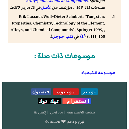
. Springer.
Alloys, and Chemical Compounds
صفحات 111, 168. . مؤرشف من
الأصل
في 10 مارس 2020.
Erik Lassner, Wolf-Dieter Schubert: "Tungsten:
Properties, Chemistry, Technology of the Element,
Alloys, and Chemical Compounds", Springer 1999, ,
S. 111, 168 (
[1]
في
كتب جوجل
).
David R. Lide (Hrsg.): CRC Handbook of Chemistry
and Physics. 90. Auflage. (Internet-Version: 2010),
موسوعات ذات صلة :
CRC Press/Taylor and Francis, Boca Raton, FL,
Properties of the Elements and Inorganic
موسوعة الكيمياء
Compounds, S. 4-97
تويتر
يوتيوب
فيسبوك
انستقرام
تيك توك
سياسة الخصوصية
|
من نحن
|
إتصل بنا
تبرع و دعم ❤️ donation