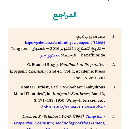
المراجع
معرف بوب كيم:
https://pubchem.ncbi.nlm.nih.gov/compound/522684
— تاريخ الاطلاع: 14 أكتوبر 2016 — العنوان : Tungsten
hexafluoride — الرخصة:
محتوى حر
G. Brauer (Hrsg.),
Handbook of Preparative
Inorganic Chemistry
, 2nd ed., Vol. 1, Academic Press
1963, S. 260–261.
Homer F. Priest, Carl F. Swinehert: "Anhydrous
Metal Fluorides", in:
Inorganic Syntheses
, Band 3,
S. 171–183, 1950, Wiley-Interscience, ;
.
doi
:
10.1002/9780470132340.ch47
Lassner, E.; Schubert, W.-D. (1999).
Tungsten -
Properties, Chemistry, Technology of the Element,