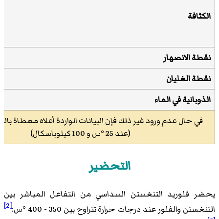
الكثافة
نقطة الانصهار
نقطة الغليان
الذوبانية
في
الماء
في حال عدم ورود غير ذلك فإن البيانات الواردة أعلاه معطاة بالح
(عند 25 °س و 100 كيلوباسكال)
التحضير
يحضر فلوريد التنغستن السداسي من التفاعل المباشر بين
[2]
التنغستن والفلور عند درجات حرارة تتراوح بين 350 - 400 °س: