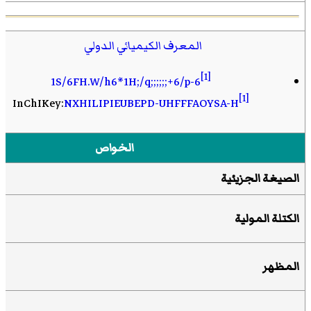
المعرف الكيميائي الدولي
[1]
1S/6FH.W/h6*1H;/q;;;;;;+6/p-6
[1]
InChIKey:
NXHILIPIEUBEPD-UHFFFAOYSA-H
الخواص
الصيغة الجزيئية
الكتلة المولية
المظهر