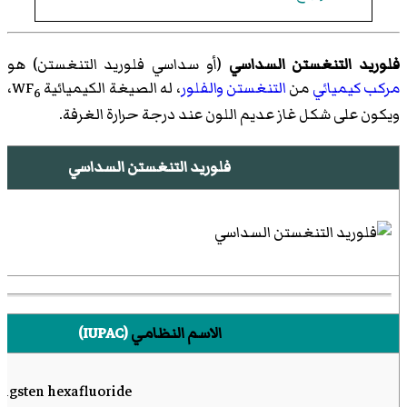
فلوريد التنغستن السداسي
(أو سداسي فلوريد التنغستن) هو
مركب كيميائي
من
التنغستن
والفلور
، له الصيغة الكيميائية WF
،
6
ويكون على شكل غاز عديم اللون عند درجة حرارة الغرفة.
فلوريد التنغستن السداسي
الاسم النظامي
(IUPAC)
ngsten hexafluoride