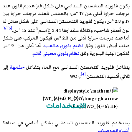
يكون فلوريد التنغستن السداسي على شكل غاز عديم اللون عند
درجات حرارة أعلى من 17 °س؛ بالمقابل فعند درجات حرارة بين
17 و 2.3 °س، يكون فلوريد التنغستن السداسي على شكل سائل له
[6]
[5]
3
لون أصفر شاحب، وكثافة مقدارها 3.44 غ/سم
عند 15 °س.
أما عند درجات حرارة أدنى من 2.3 °س فيكون المركب على شكل
صلب أبيض اللون وفق
نظام بلوري مكعب
، أما أدنى من -9 °س
فتكون البنية البلورية وفق
نظام بلوري معيني قائم
.
يتفاعل فلوريد التنغستن السداسي مع الماء بتفاعل
حلمهة
إلى
[4]
ثلاثي أكسيد التنغستن
WO
:
3
الاستخدامات
يستخدم فلوريد التنغستن السداسي بشكل أساسي في صناعة
أشباه الموصلات
.