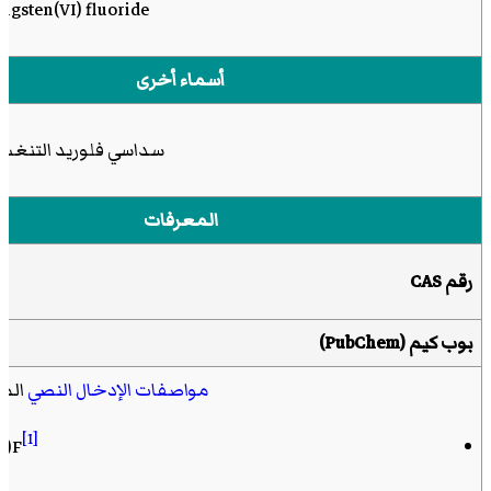
ngsten(VI) fluoride
أسماء أخرى
سداسي فلوريد التنغس
المعرفات
رقم CAS
بوب كيم
(PubChem)
مواصفات الإدخال النصي
الم
[1]
F)F